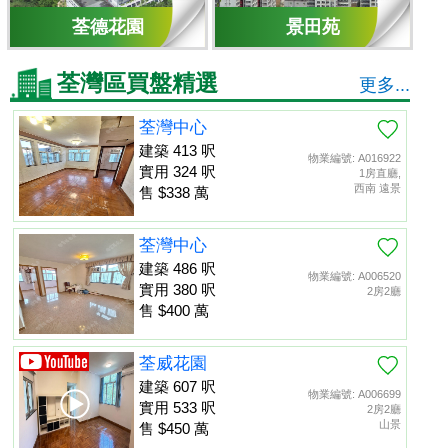
荃德花園
景田苑
荃灣區買盤精選
更多...
荃灣中心
建築 413 呎
物業編號: A016922
實用 324 呎
1房直廳,
西南 遠景
售 $338 萬
荃灣中心
建築 486 呎
物業編號: A006520
實用 380 呎
2房2廳
售 $400 萬
荃威花園
建築 607 呎
物業編號: A006699
實用 533 呎
2房2廳
山景
售 $450 萬