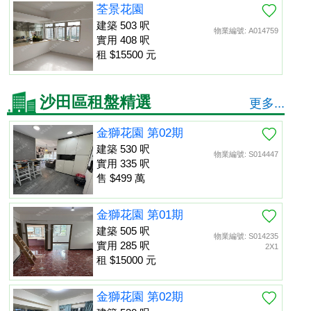
荃景花園
建築 503 呎
物業編號: A014759
實用 408 呎
租 $15500 元
沙田區租盤精選
更多...
金獅花園 第02期
建築 530 呎
物業編號: S014447
實用 335 呎
售 $499 萬
金獅花園 第01期
建築 505 呎
物業編號: S014235
實用 285 呎
2X1
租 $15000 元
金獅花園 第02期