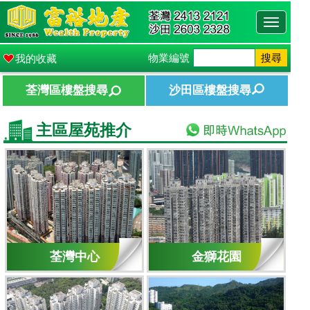
Toggle
navigati
物業編號
搜尋
我的收藏
荃灣區樓盤搜尋
沙田區樓盤搜尋
主區屋苑推介
荃灣中心
金獅花園