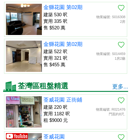
金獅花園 第02期
建築 530 呎
物業編號: S016308
實用 335 呎
2房
售 $520 萬
金獅花園 第02期
建築 522 呎
物業編號: S014459
實用 321 呎
1房2廳
售 $455 萬
荃灣區租盤精選
更多...
荃威花園 正街鋪
建築 220 呎
物業編號: R021476
實用 1182 呎
門面約8尺.
租 $9000 元
荃威花園