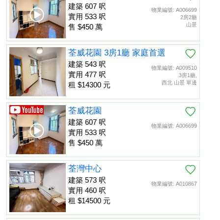
建築 607 呎
物業編號: A006699
實用 533 呎
2房2廳
山景
售 $450 萬
荃威花園 3房1廳 家庭首選
建築 543 呎
物業編號: A009510
實用 477 呎
3房1廳,
西北 山景 單邊
租 $14300 元
荃威花園
建築 607 呎
物業編號: A006699
實用 533 呎
售 $450 萬
荃灣中心
建築 573 呎
物業編號: A010867
實用 460 呎
租 $14500 元