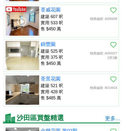
荃威花園
建築 607 呎
物業編號: A006699
實用 533 呎
售 $450 萬
錦豐園
建築 525 呎
物業編號: A000027
實用 375 呎
2房1廳
售 $450 萬
荃景花園
建築 521 呎
物業編號: B014816
實用 428 呎
售 $485 萬
沙田區買盤精選
更多...
金獅花園 第02期