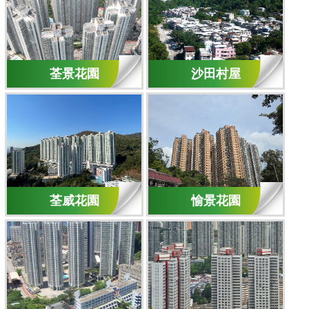
荃景花園
沙田村屋
荃威花園
愉景花園