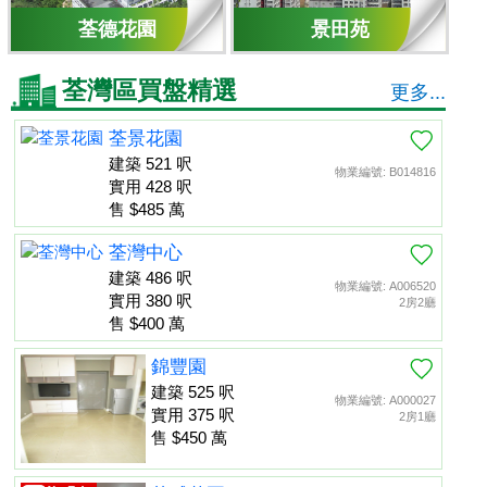
荃德花園
景田苑
荃灣區買盤精選
更多...
荃景花園
建築 521 呎
物業編號: B014816
實用 428 呎
售 $485 萬
荃灣中心
建築 486 呎
物業編號: A006520
實用 380 呎
2房2廳
售 $400 萬
錦豐園
建築 525 呎
物業編號: A000027
實用 375 呎
2房1廳
售 $450 萬