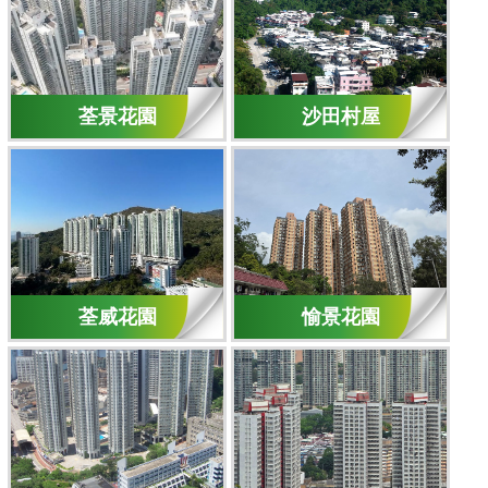
荃景花園
沙田村屋
荃威花園
愉景花園