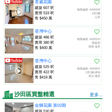
荃威花園
建築 607 呎
物業編號: A006699
實用 533 呎
2房2廳
山景
售 $450 萬
荃灣中心
建築 486 呎
物業編號: A006520
實用 380 呎
眼鏡房
西南 遠景
售 $400 萬
荃灣中心
建築 525 呎
物業編號: A004687
實用 422 呎
2房1廳,磚地
西北 樓景
售 $418 萬
沙田區買盤精選
更多...
金獅花園 第02期
建築 530 呎