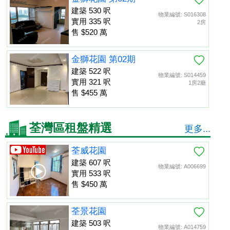
建築 530 呎
物業編號: S016308
實用 335 呎
2房
售 $520 萬
金獅花園 第02期
建築 522 呎
物業編號: S014459
實用 321 呎
1房2廳
售 $455 萬
荃灣區租盤精選
更多...
荃威花園
建築 607 呎
物業編號: A006699
實用 533 呎
售 $450 萬
荃景花園
建築 503 呎
物業編號: A014759