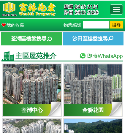
Toggle
navigati
物業編號
搜尋
我的收藏
荃灣區樓盤搜尋
沙田區樓盤搜尋
主區屋苑推介
荃灣中心
金獅花園