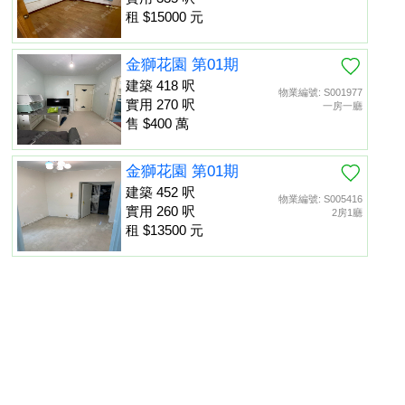
租 $15000 元
金獅花園 第01期
建築 418 呎
物業編號: S001977
實用 270 呎
一房一廳
售 $400 萬
金獅花園 第01期
建築 452 呎
物業編號: S005416
實用 260 呎
2房1廳
租 $13500 元
金獅花園 第01期
建築 452 呎
物業編號: S013475
置頂
實用 260 呎
租 $13000 元
本網頁所提供資料僅作參考用途。若因錯漏而引致任何不便或損