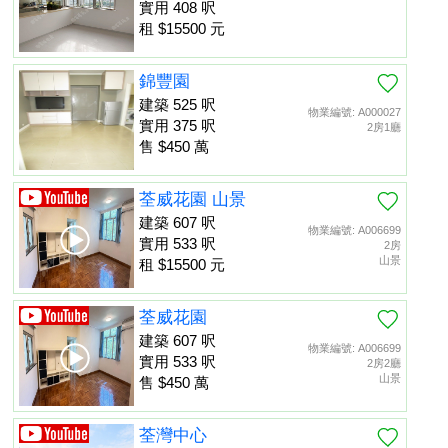
實用 408 呎
租 $15500 元
錦豐園
建築 525 呎
物業編號: A000027
實用 375 呎
2房1廳
售 $450 萬
荃威花園 山景
建築 607 呎
物業編號: A006699
實用 533 呎
2房
山景
租 $15500 元
荃威花園
建築 607 呎
物業編號: A006699
實用 533 呎
2房2廳
山景
售 $450 萬
荃灣中心