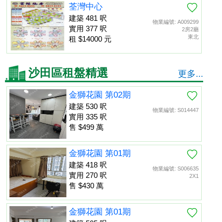
荃灣中心
建築 481 呎
物業編號: A009299
實用 377 呎
2房2廳
東北
租 $14000 元
沙田區租盤精選
更多...
金獅花園 第02期
建築 530 呎
物業編號: S014447
實用 335 呎
售 $499 萬
金獅花園 第01期
建築 418 呎
物業編號: S006635
實用 270 呎
2X1
售 $430 萬
金獅花園 第01期