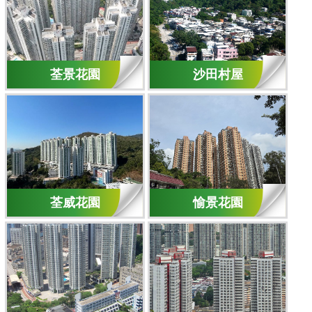
荃景花園
沙田村屋
荃威花園
愉景花園