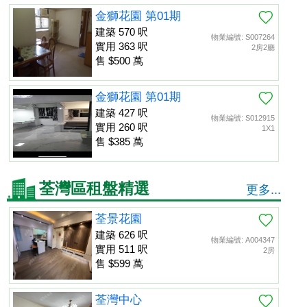
金獅花園 第01期
建築 570 呎
物業編號: S007264
實用 363 呎
2房2廳
售 $500 萬
金獅花園 第01期
建築 427 呎
物業編號: S012915
實用 260 呎
1X1
售 $385 萬
荃灣區租盤精選
更多...
荃景花園
建築 626 呎
物業編號: A004347
實用 511 呎
2房
售 $599 萬
荃灣中心