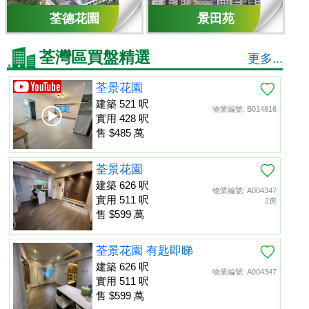
荃德花園
景田苑
荃灣區買盤精選
更多...
荃景花園
建築 521 呎
物業編號: B014816
實用 428 呎
售 $485 萬
荃景花園
建築 626 呎
物業編號: A004347
實用 511 呎
2房
售 $599 萬
荃景花園 有匙即睇
建築 626 呎
物業編號: A004347
實用 511 呎
售 $599 萬