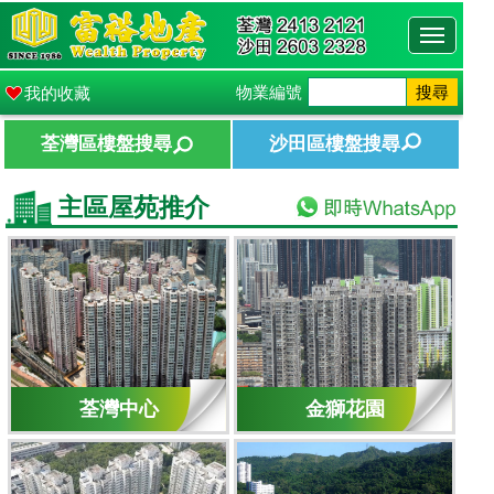
Toggle
navigati
物業編號
搜尋
我的收藏
荃灣區樓盤搜尋
沙田區樓盤搜尋
主區屋苑推介
荃灣中心
金獅花園