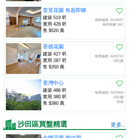
荃景花園 有匙即睇
建築 519 呎
物業編號: A016657
實用 428 呎
兩房兩廳 3AC
售 $520 萬
荃德花園
建築 427 呎
物業編號: A000763
實用 287 呎
2房1廳
售 $350 萬
荃灣中心
建築 486 呎
物業編號: A015969
實用 380 呎
2房2廳
西南
售 $380 萬
沙田區買盤精選
更多...
金獅花園 第01期