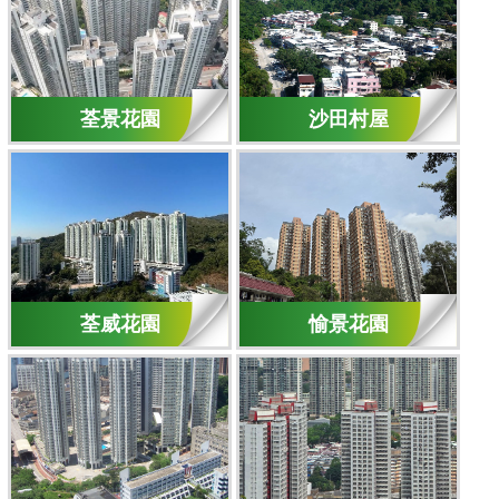
荃景花園
沙田村屋
荃威花園
愉景花園