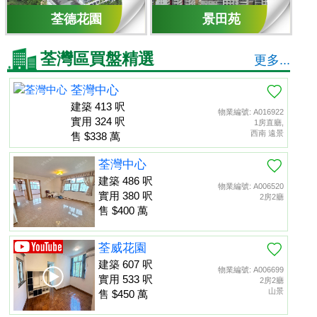
荃德花園
景田苑
荃灣區買盤精選
更多...
荃灣中心
建築 413 呎
物業編號: A016922
實用 324 呎
1房直廳,
西南 遠景
售 $338 萬
荃灣中心
建築 486 呎
物業編號: A006520
實用 380 呎
2房2廳
售 $400 萬
荃威花園
建築 607 呎
物業編號: A006699
實用 533 呎
2房2廳
山景
售 $450 萬