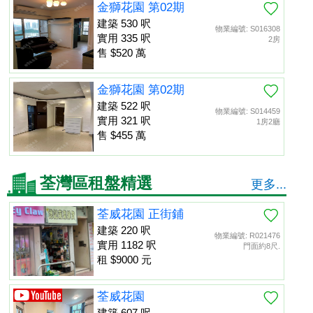
金獅花園 第02期
建築 530 呎
物業編號: S016308
實用 335 呎
2房
售 $520 萬
金獅花園 第02期
建築 522 呎
物業編號: S014459
實用 321 呎
1房2廳
售 $455 萬
荃灣區租盤精選
更多...
荃威花園 正街鋪
建築 220 呎
物業編號: R021476
實用 1182 呎
門面約8尺.
租 $9000 元
荃威花園
建築 607 呎