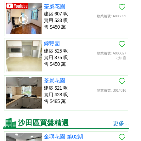
荃威花園
建築 607 呎
物業編號: A006699
實用 533 呎
售 $450 萬
錦豐園
建築 525 呎
物業編號: A000027
實用 375 呎
2房1廳
售 $450 萬
荃景花園
建築 521 呎
物業編號: B014816
實用 428 呎
售 $485 萬
沙田區買盤精選
更多...
金獅花園 第02期