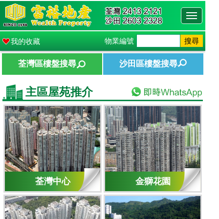
Toggle
navigati
物業編號
搜尋
我的收藏
荃灣區樓盤搜尋
沙田區樓盤搜尋
主區屋苑推介
荃灣中心
金獅花園