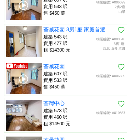
物業編號: A006699
實用 533 呎
2房2廳
山景
售 $450 萬
荃威花園 3房1廳 家庭首選
建築 543 呎
物業編號: A009510
實用 477 呎
3房1廳,
西北 山景 單邊
租 $14300 元
荃威花園
建築 607 呎
物業編號: A006699
實用 533 呎
售 $450 萬
荃灣中心
建築 573 呎
物業編號: A010867
實用 460 呎
租 $14500 元