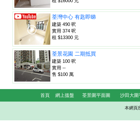
租 $16000 元
荃灣中心 有匙即睇
建築 490 呎
實用 374 呎
租 $13300 元
荃景花園 二期抵買
建築 100 呎
實用 --
售 $100 萬
首頁
網上搵盤
荃景圍平面圖
沙田大圍
本網頁