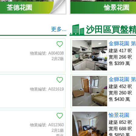
荃德花園
愉景花園
沙田區買盤
更多...
金獅花園 第
建築 417 呎
物業編號: A004038
實用 266 呎
2房2廳
售 $399 萬
金獅花園 第
建築 452 呎
物業編號: A021619
實用 260 呎
售 $430 萬
愉景花園
建築 852 呎
物業編號: A012360
實用 688 呎
2房1廳
售 $850 萬
西北