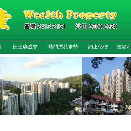
圖
田土廳成交
熱門屋苑走勢
網上估價
按揭