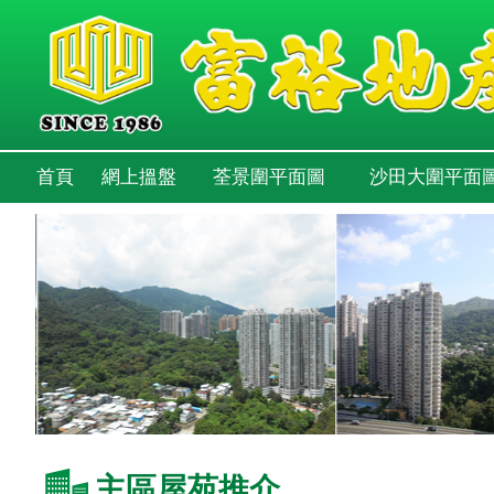
首頁
網上搵盤
荃景圍平面圖
沙田大圍平面
主區屋苑推介