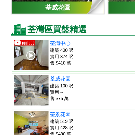
荃威花園
荃灣區買盤精選
荃灣中心
建築 490 呎
實用 374 呎
售 $410 萬
荃威花園
建築 100 呎
實用 --
售 $75 萬
荃景花園
建築 519 呎
實用 428 呎
售 $490 萬