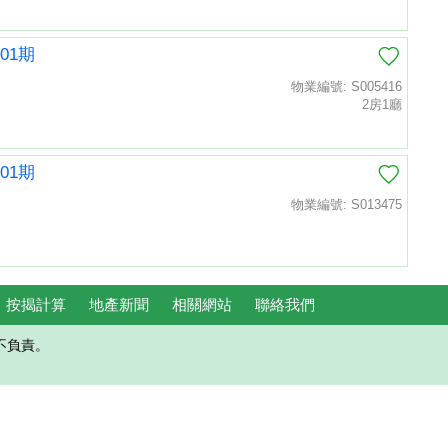
01期
物業編號: S005416
2房1廳
01期
物業編號: S013475
按揭計算
地產新聞
相關網站
聯絡我們
不負責。
置頂