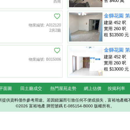
售 $400 萬
西南
金獅花園 第
建築 452 呎
物業編號: A012120
實用 260 呎
2房2廳
租 $13500 元
金獅花園 第
建築 452 呎
物業編號: B015006
實用 260 呎
租 $13000 元
平面圖
田土廳成交
熱門屋苑走勢
網上估價
按揭利率
所提供資料僅作參考用途。若因錯漏而引致任何不便或損失，富裕地產概
©2026 富裕地產 牌照號碼 E-085154-B000 版權所有。