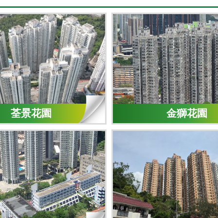
荃景花園
金獅花園