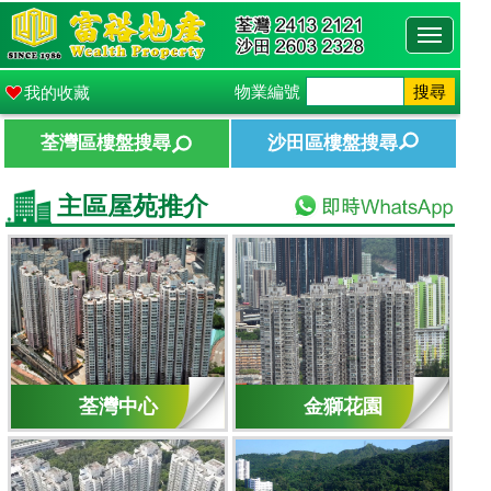
Toggle
navigati
物業編號
搜尋
我的收藏
荃灣區樓盤搜尋
沙田區樓盤搜尋
主區屋苑推介
荃灣中心
金獅花園