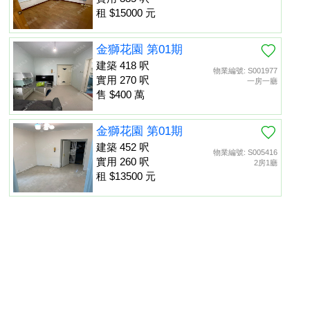
租 $15000 元
金獅花園 第01期
建築 418 呎
物業編號: S001977
實用 270 呎
一房一廳
售 $400 萬
金獅花園 第01期
建築 452 呎
物業編號: S005416
實用 260 呎
2房1廳
租 $13500 元
金獅花園 第01期
建築 452 呎
物業編號: S013475
置頂
實用 260 呎
租 $13000 元
本網頁所提供資料僅作參考用途。若因錯漏而引致任何不便或損