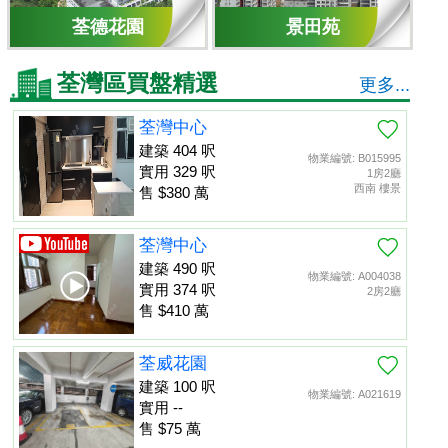
荃德花園
景田苑
荃灣區買盤精選
更多...
荃灣中心
建築 404 呎
物業編號: B015995
實用 329 呎
1房2廳
西南 樓景
售 $380 萬
荃灣中心
建築 490 呎
物業編號: A004038
實用 374 呎
2房2廳
售 $410 萬
荃威花園
建築 100 呎
物業編號: A021619
實用 --
售 $75 萬