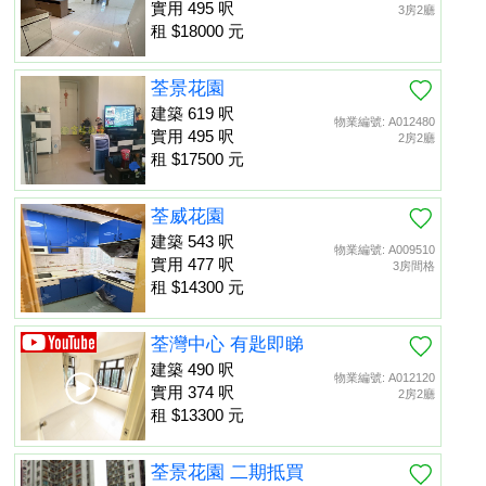
實用 495 呎
3房2廳
租 $18000 元
荃景花園
建築 619 呎
物業編號: A012480
實用 495 呎
2房2廳
租 $17500 元
荃威花園
建築 543 呎
物業編號: A009510
實用 477 呎
3房間格
租 $14300 元
荃灣中心 有匙即睇
建築 490 呎
物業編號: A012120
實用 374 呎
2房2廳
租 $13300 元
荃景花園 二期抵買