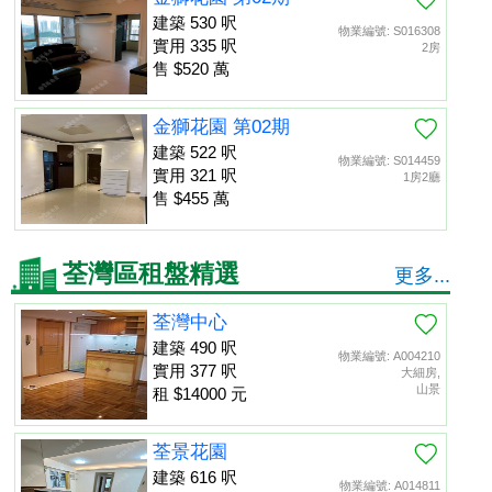
建築 530 呎
物業編號: S016308
實用 335 呎
2房
售 $520 萬
金獅花園 第02期
建築 522 呎
物業編號: S014459
實用 321 呎
1房2廳
售 $455 萬
荃灣區租盤精選
更多...
荃灣中心
建築 490 呎
物業編號: A004210
實用 377 呎
大細房,
山景
租 $14000 元
荃景花園
建築 616 呎
物業編號: A014811