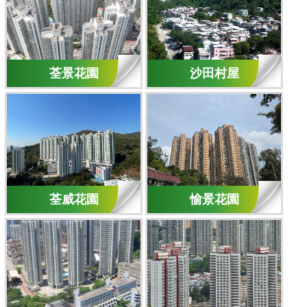
荃景花園
沙田村屋
荃威花園
愉景花園