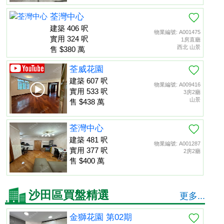
荃灣中心
建築 406 呎
物業編號: A001475
實用 324 呎
1房直廳
西北 山景
售 $380 萬
荃威花園
建築 607 呎
物業編號: A009416
實用 533 呎
3房2廳
山景
售 $438 萬
荃灣中心
建築 481 呎
物業編號: A001287
實用 377 呎
2房2廳
售 $400 萬
沙田區買盤精選
更多...
金獅花園 第02期