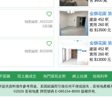
售 $400 萬
金獅花園 第
建築 452 呎
物業編號: A012120
實用 260 呎
2房2廳
租 $13500 元
金獅花園 第
建築 452 呎
物業編號: B015006
實用 260 呎
租 $13000 元
平面圖
田土廳成交
熱門屋苑走勢
網上估價
按揭利率
所提供資料僅作參考用途。若因錯漏而引致任何不便或損失，富裕地產概
©2026 富裕地產 牌照號碼 E-085154-B000 版權所有。