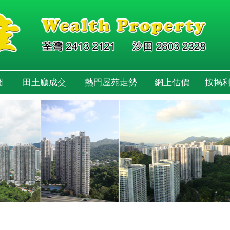
圖
田土廳成交
熱門屋苑走勢
網上估價
按揭