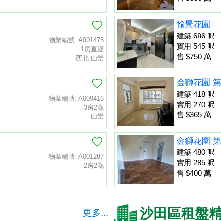
愉景花園
建築 686 呎
物業編號: A001475
實用 545 呎
1房直廳
售 $750 萬
西北 山景
金獅花園 第
建築 418 呎
物業編號: A009416
實用 270 呎
3房2廳
售 $365 萬
山景
金獅花園 第
建築 480 呎
物業編號: A001287
實用 285 呎
2房2廳
售 $400 萬
沙田區租盤
更多...