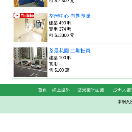
租 $14300 元
荃灣中心 有匙即睇
建築 490 呎
實用 374 呎
租 $13300 元
荃景花園 二期抵買
建築 100 呎
實用 --
售 $100 萬
首頁
網上搵盤
荃景圍平面圖
沙田大圍
本網頁