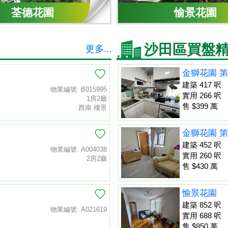
荃德花園
愉景花園
沙田區買盤
更多...
金獅花園 第
建築 417 呎
物業編號: B015995
實用 266 呎
1房2廳
售 $399 萬
西南 樓景
金獅花園 第
建築 452 呎
物業編號: A004038
實用 260 呎
2房2廳
售 $430 萬
愉景花園
建築 852 呎
物業編號: A021619
實用 688 呎
售 $850 萬