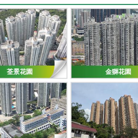
荃景花園
金獅花園