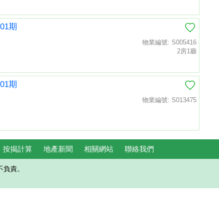
01期
物業編號: S005416
2房1廳
01期
物業編號: S013475
按揭計算
地產新聞
相關網站
聯絡我們
不負責。
置頂