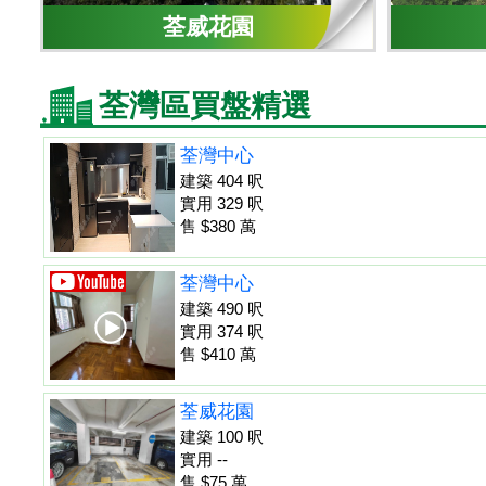
荃威花園
荃灣區買盤精選
荃灣中心
建築 404 呎
實用 329 呎
售 $380 萬
荃灣中心
建築 490 呎
實用 374 呎
售 $410 萬
荃威花園
建築 100 呎
實用 --
售 $75 萬