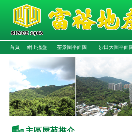
首頁
網上搵盤
荃景圍平面圖
沙田大圍平面
主區屋苑推介