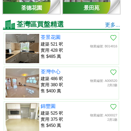
荃德花園
景田苑
荃灣區買盤精選
更多...
荃景花園
建築 521 呎
物業編號: B014816
實用 428 呎
售 $485 萬
荃灣中心
建築 486 呎
物業編號: A006520
實用 380 呎
2房2廳
售 $400 萬
錦豐園
建築 525 呎
物業編號: A000027
實用 375 呎
2房1廳
售 $450 萬