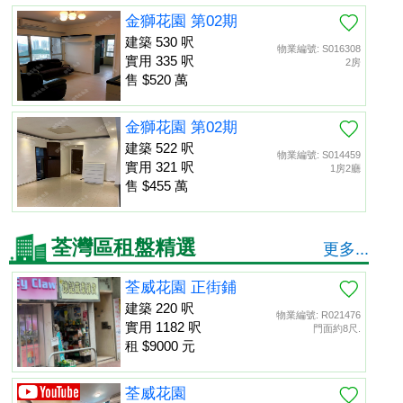
金獅花園 第02期
建築 530 呎
物業編號: S016308
實用 335 呎
2房
售 $520 萬
金獅花園 第02期
建築 522 呎
物業編號: S014459
實用 321 呎
1房2廳
售 $455 萬
荃灣區租盤精選
更多...
荃威花園 正街鋪
建築 220 呎
物業編號: R021476
實用 1182 呎
門面約8尺.
租 $9000 元
荃威花園