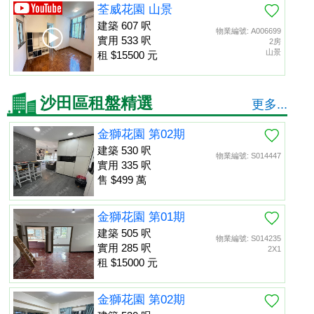
荃威花園 山景
建築 607 呎
物業編號: A006699
實用 533 呎
2房
山景
租 $15500 元
沙田區租盤精選
更多...
金獅花園 第02期
建築 530 呎
物業編號: S014447
實用 335 呎
售 $499 萬
金獅花園 第01期
建築 505 呎
物業編號: S014235
實用 285 呎
2X1
租 $15000 元
金獅花園 第02期