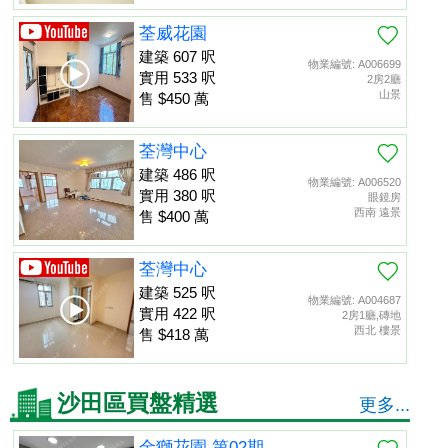
荃威花園
建築 607 呎
物業編號: A006699
實用 533 呎
2房2廳
山景
售 $450 萬
荃灣中心
建築 486 呎
物業編號: A006520
實用 380 呎
眼鏡房
西南 遠景
售 $400 萬
荃灣中心
建築 525 呎
物業編號: A004687
實用 422 呎
2房1廳,磚地
西北 樓景
售 $418 萬
沙田區買盤精選
更多...
金獅花園 第02期