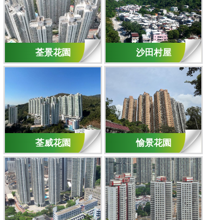
荃景花園
沙田村屋
荃威花園
愉景花園