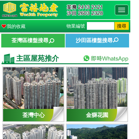
Toggle
navigati
物業編號
搜尋
我的收藏
荃灣區樓盤搜尋
沙田區樓盤搜尋
主區屋苑推介
荃灣中心
金獅花園