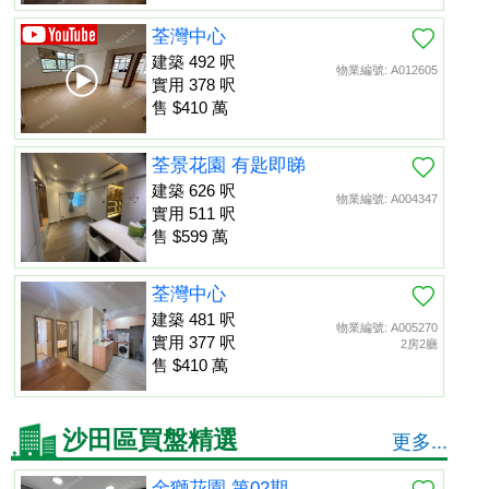
荃灣中心
建築 492 呎
物業編號: A012605
實用 378 呎
售 $410 萬
荃景花園 有匙即睇
建築 626 呎
物業編號: A004347
實用 511 呎
售 $599 萬
荃灣中心
建築 481 呎
物業編號: A005270
實用 377 呎
2房2廳
售 $410 萬
沙田區買盤精選
更多...
金獅花園 第02期