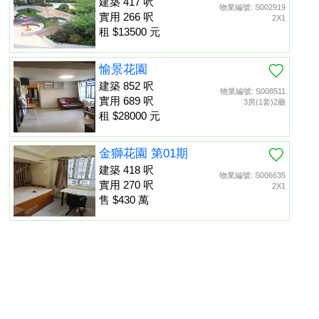
建築 417 呎
物業編號: S002919
實用 266 呎
2X1
租 $13500 元
愉景花園
建築 852 呎
物業編號: S008511
實用 689 呎
3房(1套)2廳
租 $28000 元
金獅花園 第01期
建築 418 呎
物業編號: S006635
實用 270 呎
2X1
售 $430 萬
金獅花園 第01期
建築 505 呎
物業編號: S014235
置頂
實用 285 呎
2X1
租 $15000 元