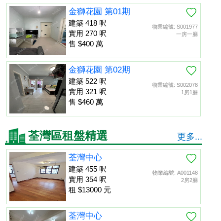
金獅花園 第01期
建築 418 呎
物業編號: S001977
實用 270 呎
一房一廳
售 $400 萬
金獅花園 第02期
建築 522 呎
物業編號: S002078
實用 321 呎
1房1廳
售 $460 萬
荃灣區租盤精選
更多...
荃灣中心
建築 455 呎
物業編號: A001148
實用 354 呎
2房2廳
租 $13000 元
荃灣中心