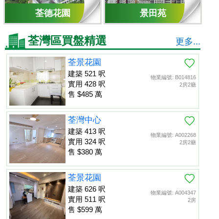
荃德花園
景田苑
荃灣區買盤精選
更多...
荃景花園
建築 521 呎
物業編號: B014816
實用 428 呎
2房2廳
售 $485 萬
荃灣中心
建築 413 呎
物業編號: A002268
實用 324 呎
2房2廳
售 $380 萬
荃景花園
建築 626 呎
物業編號: A004347
實用 511 呎
2房
售 $599 萬