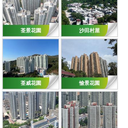
荃景花園
沙田村屋
荃威花園
愉景花園