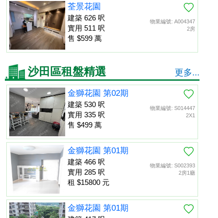
荃景花園
建築 626 呎
物業編號: A004347
實用 511 呎
2房
售 $599 萬
沙田區租盤精選
更多...
金獅花園 第02期
建築 530 呎
物業編號: S014447
實用 335 呎
2X1
售 $499 萬
金獅花園 第01期
建築 466 呎
物業編號: S002393
實用 285 呎
2房1廳
租 $15800 元
金獅花園 第01期