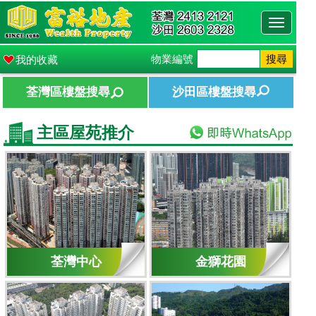
Toggle
navigati
物業編號
搜尋
我的收藏
荃灣區樓盤搜尋
沙田區樓盤搜尋
主區屋苑推介
荃灣中心
金獅花園