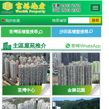
Toggle
navigati
物業編號
搜尋
我的收藏
荃灣區樓盤搜尋
沙田區樓盤搜尋
主區屋苑推介
荃灣中心
金獅花園