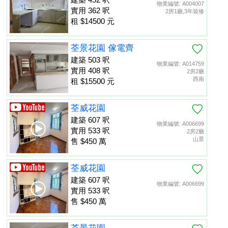
物業編號: A004007
實用 362 呎
2房1廳,3年裝修
租 $14500 元
荃景花園 傢電齊
建築 503 呎
物業編號: A014759
實用 408 呎
2房2廳
西南
租 $15500 元
荃威花園
建築 607 呎
物業編號: A006699
實用 533 呎
2房2廳
山景
售 $450 萬
荃威花園
建築 607 呎
物業編號: A006699
實用 533 呎
售 $450 萬