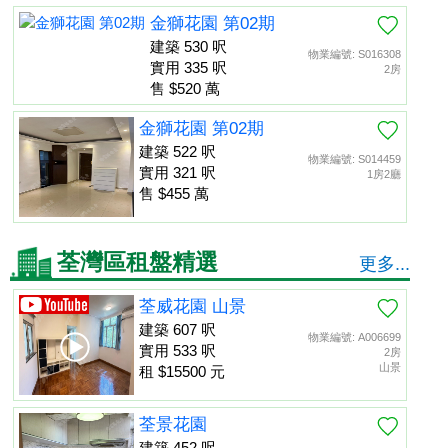
金獅花園 第02期
建築 530 呎
物業編號: S016308
實用 335 呎
2房
售 $520 萬
金獅花園 第02期
建築 522 呎
物業編號: S014459
實用 321 呎
1房2廳
售 $455 萬
荃灣區租盤精選
更多...
荃威花園 山景
建築 607 呎
物業編號: A006699
實用 533 呎
2房
山景
租 $15500 元
荃景花園
建築 452 呎