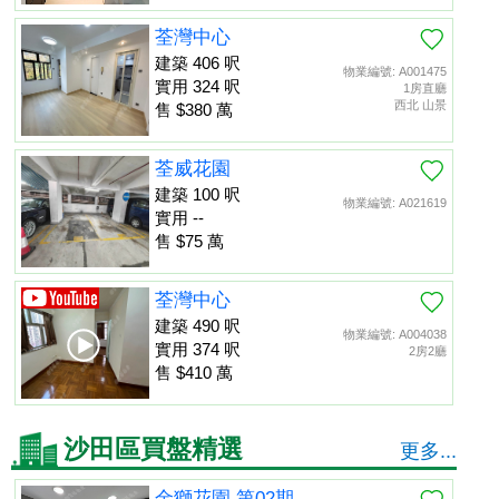
荃灣中心
建築 406 呎
物業編號: A001475
實用 324 呎
1房直廳
西北 山景
售 $380 萬
荃威花園
建築 100 呎
物業編號: A021619
實用 --
售 $75 萬
荃灣中心
建築 490 呎
物業編號: A004038
實用 374 呎
2房2廳
售 $410 萬
沙田區買盤精選
更多...
金獅花園 第02期