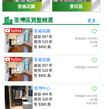
荃德花園
景田苑
荃灣區買盤精選
更多...
荃威花園
建築 607 呎
物業編號: A006699
實用 533 呎
2房2廳
山景
售 $450 萬
荃威花園
建築 607 呎
物業編號: A006699
實用 533 呎
售 $450 萬
荃灣中心
建築 404 呎
物業編號: B015995
實用 329 呎
1房2廳
西南 樓景
售 $380 萬