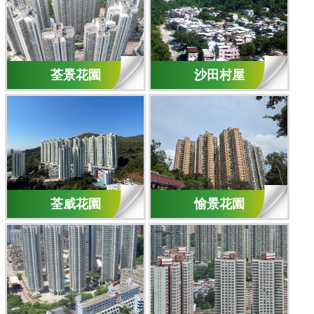
荃景花園
沙田村屋
荃威花園
愉景花園