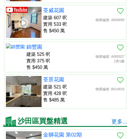
荃威花園
建築 607 呎
物業編號: A006699
實用 533 呎
售 $450 萬
錦豐園
建築 525 呎
物業編號: A000027
實用 375 呎
2房1廳
售 $450 萬
荃景花園
建築 521 呎
物業編號: B014816
實用 428 呎
售 $485 萬
沙田區買盤精選
更多...
金獅花園 第02期