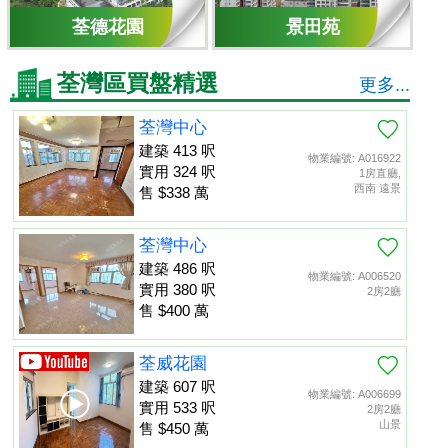
荃德花園
景田苑
荃灣區買盤精選
更多...
荃灣中心
建築 413 呎
物業編號: A016922
實用 324 呎
1房直廳,
西南 遠景
售 $338 萬
荃灣中心
建築 486 呎
物業編號: A006520
實用 380 呎
2房2廳
售 $400 萬
荃威花園
建築 607 呎
物業編號: A006699
實用 533 呎
2房2廳
山景
售 $450 萬