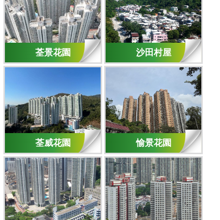
荃景花園
沙田村屋
荃威花園
愉景花園