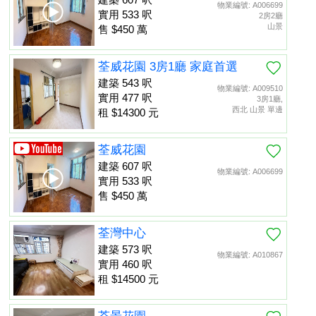
物業編號: A006699
實用 533 呎
2房2廳
山景
售 $450 萬
荃威花園 3房1廳 家庭首選
建築 543 呎
物業編號: A009510
實用 477 呎
3房1廳,
西北 山景 單邊
租 $14300 元
荃威花園
建築 607 呎
物業編號: A006699
實用 533 呎
售 $450 萬
荃灣中心
建築 573 呎
物業編號: A010867
實用 460 呎
租 $14500 元