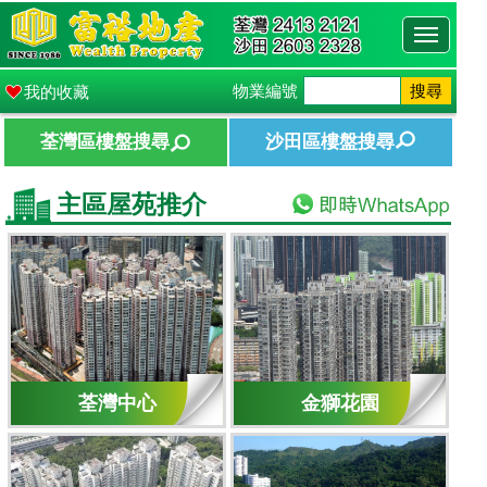
Toggle
navigati
物業編號
搜尋
我的收藏
荃灣區樓盤搜尋
沙田區樓盤搜尋
主區屋苑推介
荃灣中心
金獅花園