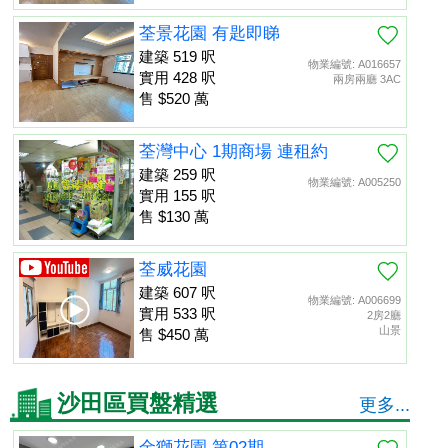
荃景花園 有匙即睇
建築 519 呎
物業編號: A016657
實用 428 呎
兩房兩廳 3AC
售 $520 萬
荃灣中心 1期商場 連租約
建築 259 呎
物業編號: A005250
實用 155 呎
售 $130 萬
荃威花園
建築 607 呎
物業編號: A006699
實用 533 呎
2房2廳
山景
售 $450 萬
沙田區買盤精選
更多...
金獅花園 第02期