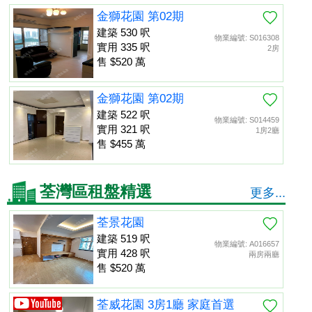
金獅花園 第02期
建築 530 呎
物業編號: S016308
實用 335 呎
2房
售 $520 萬
金獅花園 第02期
建築 522 呎
物業編號: S014459
實用 321 呎
1房2廳
售 $455 萬
荃灣區租盤精選
更多...
荃景花園
建築 519 呎
物業編號: A016657
實用 428 呎
兩房兩廳
售 $520 萬
荃威花園 3房1廳 家庭首選