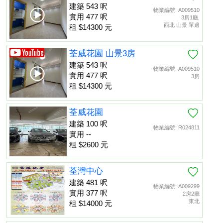
建築 543 呎
物業編號: A009510
實用 477 呎
3房1廳,
西北 山景 單邊
租 $14300 元
荃威花園 山景3房
建築 543 呎
物業編號: A009510
實用 477 呎
3房
租 $14300 元
荃威花園
建築 100 呎
物業編號: R024811
實用 --
租 $2600 元
荃灣中心
建築 481 呎
物業編號: A009299
實用 377 呎
2房2廳
東北
租 $14000 元