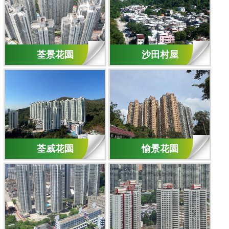
荃景花園
沙田村屋
荃威花園
愉景花園