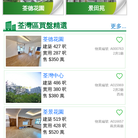
荃德花園
景田苑
荃灣區買盤精選
更多...
荃德花園
建築 427 呎
物業編號: A000763
實用 287 呎
2房1廳
售 $350 萬
荃灣中心
建築 486 呎
物業編號: A015969
實用 380 呎
2房2廳
西南
售 $380 萬
荃景花園
建築 519 呎
物業編號: A016657
實用 428 呎
兩房兩廳
售 $520 萬