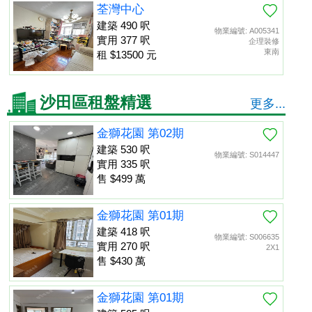
荃灣中心
建築 490 呎
物業編號: A005341
實用 377 呎
企理裝修
東南
租 $13500 元
沙田區租盤精選
更多...
金獅花園 第02期
建築 530 呎
物業編號: S014447
實用 335 呎
售 $499 萬
金獅花園 第01期
建築 418 呎
物業編號: S006635
實用 270 呎
2X1
售 $430 萬
金獅花園 第01期