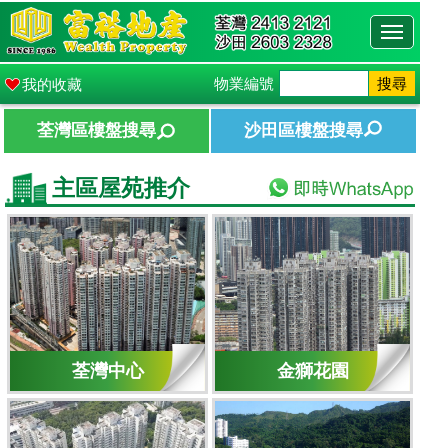
Toggle
navigati
物業編號
搜尋
我的收藏
荃灣區樓盤搜尋
沙田區樓盤搜尋
主區屋苑推介
荃灣中心
金獅花園