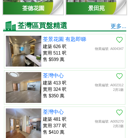
荃德花園
景田苑
荃灣區買盤精選
更多...
荃景花園 有匙即睇
建築 626 呎
物業編號: A004347
實用 511 呎
售 $599 萬
荃灣中心
建築 413 呎
物業編號: A002312
實用 324 呎
2房1廳
售 $350 萬
荃灣中心
建築 481 呎
物業編號: A005270
實用 377 呎
2房2廳
售 $410 萬