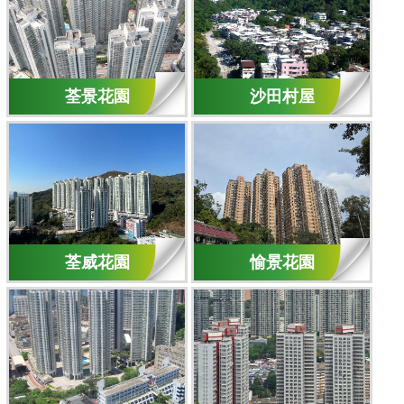
荃景花園
沙田村屋
荃威花園
愉景花園