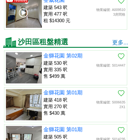
荃威花園
建築 543 呎
物業編號: A009510
實用 477 呎
3房間格
租 $14300 元
沙田區租盤精選
更多...
金獅花園 第02期
建築 530 呎
物業編號: S014447
實用 335 呎
售 $499 萬
金獅花園 第01期
建築 418 呎
物業編號: S006635
實用 270 呎
2X1
售 $430 萬
金獅花園 第01期
建築 505 呎
物業編號: S014235