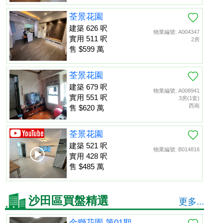
荃景花園
建築 626 呎
物業編號: A004347
實用 511 呎
2房
售 $599 萬
荃景花園
建築 679 呎
物業編號: A008941
實用 551 呎
3房(1套)
西南
售 $620 萬
荃景花園
建築 521 呎
物業編號: B014816
實用 428 呎
售 $485 萬
沙田區買盤精選
更多...
金獅花園 第01期