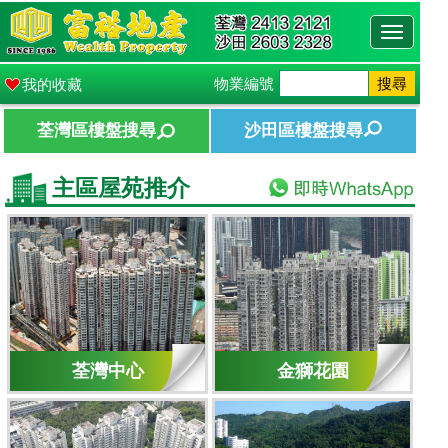
Toggle
navigati
物業編號
搜尋
我的收藏
荃灣區樓盤搜尋
沙田區樓盤搜尋
主區屋苑推介
荃灣中心
金獅花園