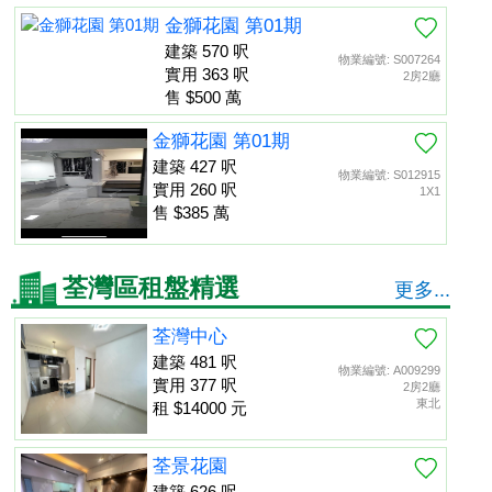
金獅花園 第01期
建築 570 呎
物業編號: S007264
實用 363 呎
2房2廳
售 $500 萬
金獅花園 第01期
建築 427 呎
物業編號: S012915
實用 260 呎
1X1
售 $385 萬
荃灣區租盤精選
更多...
荃灣中心
建築 481 呎
物業編號: A009299
實用 377 呎
2房2廳
東北
租 $14000 元
荃景花園
建築 626 呎