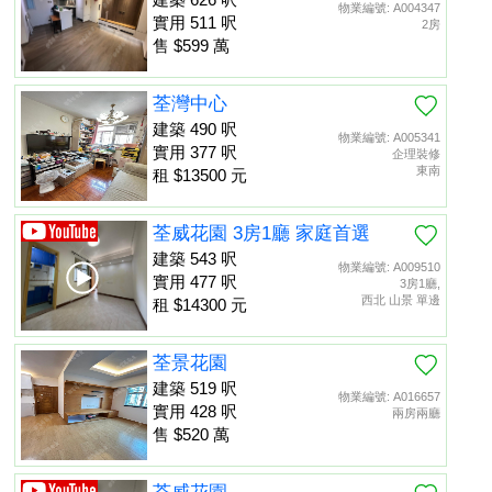
物業編號: A004347
實用 511 呎
2房
售 $599 萬
荃灣中心
建築 490 呎
物業編號: A005341
實用 377 呎
企理裝修
東南
租 $13500 元
荃威花園 3房1廳 家庭首選
建築 543 呎
物業編號: A009510
實用 477 呎
3房1廳,
西北 山景 單邊
租 $14300 元
荃景花園
建築 519 呎
物業編號: A016657
實用 428 呎
兩房兩廳
售 $520 萬