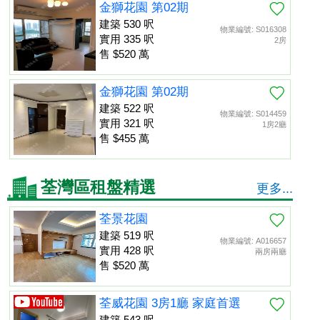
金獅花園 第02期
建築 530 呎
物業編號: S016308
實用 335 呎
2房
售 $520 萬
金獅花園 第02期
建築 522 呎
物業編號: S014459
實用 321 呎
1房2廳
售 $455 萬
荃灣區租盤精選
更多...
荃景花園
建築 519 呎
物業編號: A016657
實用 428 呎
兩房兩廳
售 $520 萬
荃威花園 3房1廳 家庭首選
建築 543 呎