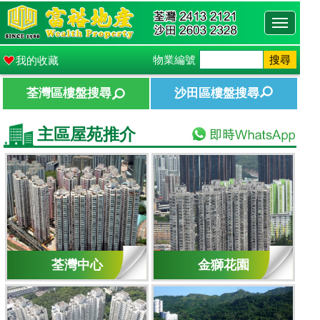
Toggle
navigati
物業編號
搜尋
我的收藏
荃灣區樓盤搜尋
沙田區樓盤搜尋
主區屋苑推介
荃灣中心
金獅花園