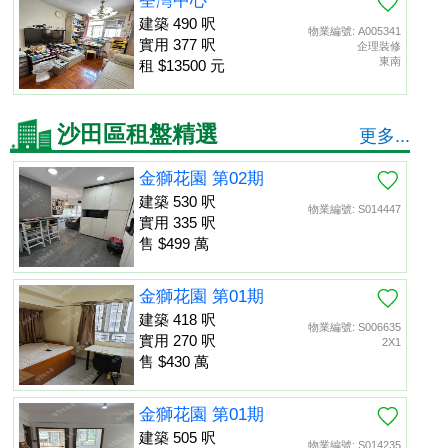
荃灣中心
建築 490 呎
物業編號: A005341
實用 377 呎
企理裝修
東南
租 $13500 元
沙田區租盤精選
更多...
金獅花園 第02期
建築 530 呎
物業編號: S014447
實用 335 呎
售 $499 萬
金獅花園 第01期
建築 418 呎
物業編號: S006635
實用 270 呎
2X1
售 $430 萬
金獅花園 第01期
建築 505 呎
物業編號: S014235