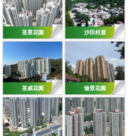
荃景花園
沙田村屋
荃威花園
愉景花園