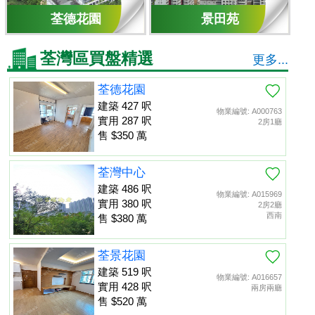
荃德花園
景田苑
荃灣區買盤精選
更多...
荃德花園
建築 427 呎
物業編號: A000763
實用 287 呎
2房1廳
售 $350 萬
荃灣中心
建築 486 呎
物業編號: A015969
實用 380 呎
2房2廳
西南
售 $380 萬
荃景花園
建築 519 呎
物業編號: A016657
實用 428 呎
兩房兩廳
售 $520 萬