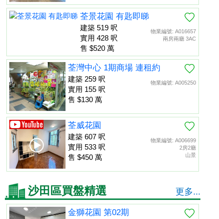
荃景花園 有匙即睇
建築 519 呎
物業編號: A016657
實用 428 呎
兩房兩廳 3AC
售 $520 萬
荃灣中心 1期商場 連租約
建築 259 呎
物業編號: A005250
實用 155 呎
售 $130 萬
荃威花園
建築 607 呎
物業編號: A006699
實用 533 呎
2房2廳
山景
售 $450 萬
沙田區買盤精選
更多...
金獅花園 第02期