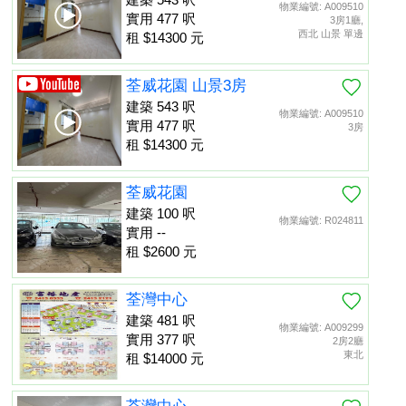
物業編號: A009510
實用 477 呎
3房1廳,
西北 山景 單邊
租 $14300 元
荃威花園 山景3房
建築 543 呎
物業編號: A009510
實用 477 呎
3房
租 $14300 元
荃威花園
建築 100 呎
物業編號: R024811
實用 --
租 $2600 元
荃灣中心
建築 481 呎
物業編號: A009299
實用 377 呎
2房2廳
東北
租 $14000 元