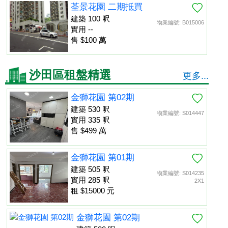
荃景花園 二期抵買
建築 100 呎
物業編號: B015006
實用 --
售 $100 萬
沙田區租盤精選
更多...
金獅花園 第02期
建築 530 呎
物業編號: S014447
實用 335 呎
售 $499 萬
金獅花園 第01期
建築 505 呎
物業編號: S014235
實用 285 呎
2X1
租 $15000 元
金獅花園 第02期