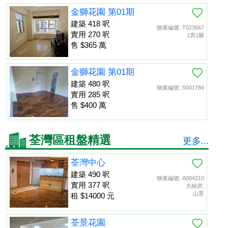
金獅花園 第01期
建築 418 呎
物業編號: T023667
實用 270 呎
1房1廳
售 $365 萬
金獅花園 第01期
建築 480 呎
物業編號: S001784
實用 285 呎
售 $400 萬
荃灣區租盤精選
更多...
荃灣中心
建築 490 呎
物業編號: A004210
實用 377 呎
大細房,
山景
租 $14000 元
荃景花園