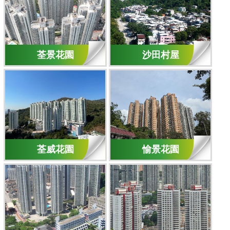
荃景花園
沙田村屋
荃威花園
愉景花園