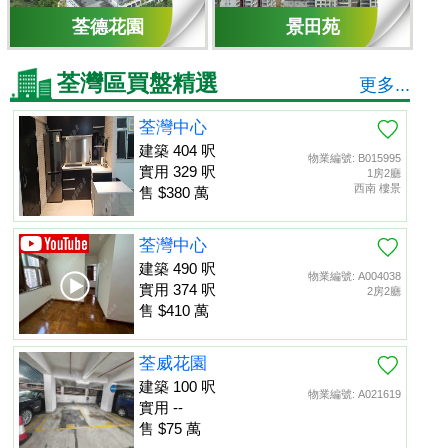
荃德花園
景田苑
荃灣區買盤精選
更多...
荃灣中心
建築 404 呎
物業編號: B015995
實用 329 呎
1房2廳
西南 樓景
售 $380 萬
荃灣中心
建築 490 呎
物業編號: A004038
實用 374 呎
2房2廳
售 $410 萬
荃威花園
建築 100 呎
物業編號: A021619
實用 --
售 $75 萬