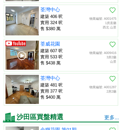
荃灣中心
建築 406 呎
物業編號: A001475
實用 324 呎
1房直廳
西北 山景
售 $380 萬
荃威花園
建築 607 呎
物業編號: A009416
實用 533 呎
3房2廳
山景
售 $438 萬
荃灣中心
建築 481 呎
物業編號: A001287
實用 377 呎
2房2廳
售 $400 萬
沙田區買盤精選
更多...
金獅花園 第01期