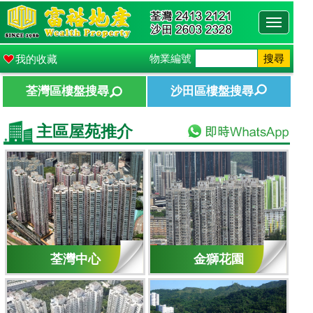
Toggle
navigati
物業編號
搜尋
我的收藏
荃灣區樓盤搜尋
沙田區樓盤搜尋
主區屋苑推介
荃灣中心
金獅花園