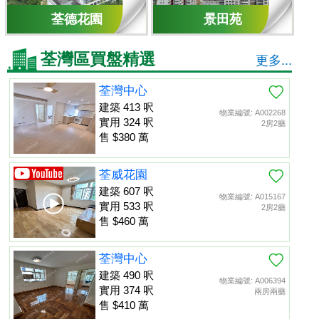
荃德花園
景田苑
荃灣區買盤精選
更多...
荃灣中心
建築 413 呎
物業編號: A002268
實用 324 呎
2房2廳
售 $380 萬
荃威花園
建築 607 呎
物業編號: A015167
實用 533 呎
2房2廳
售 $460 萬
荃灣中心
建築 490 呎
物業編號: A006394
實用 374 呎
兩房兩廳
售 $410 萬