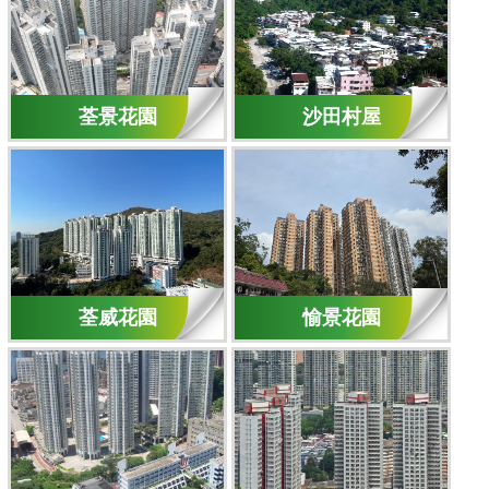
荃景花園
沙田村屋
荃威花園
愉景花園