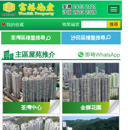
Toggle
navigati
物業編號
搜尋
我的收藏
荃灣區樓盤搜尋
沙田區樓盤搜尋
主區屋苑推介
荃灣中心
金獅花園