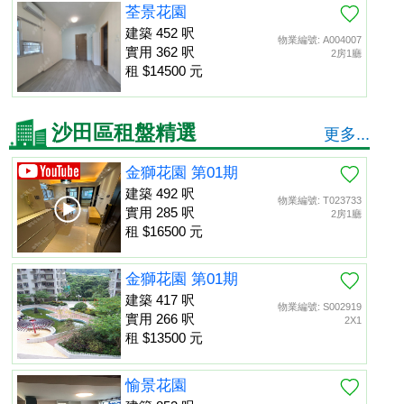
荃景花園
建築 452 呎
物業編號: A004007
實用 362 呎
2房1廳
租 $14500 元
沙田區租盤精選
更多...
金獅花園 第01期
建築 492 呎
物業編號: T023733
實用 285 呎
2房1廳
租 $16500 元
金獅花園 第01期
建築 417 呎
物業編號: S002919
實用 266 呎
2X1
租 $13500 元
愉景花園