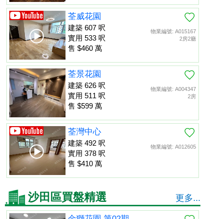
荃威花園
建築 607 呎
物業編號: A015167
實用 533 呎
2房2廳
售 $460 萬
荃景花園
建築 626 呎
物業編號: A004347
實用 511 呎
2房
售 $599 萬
荃灣中心
建築 492 呎
物業編號: A012605
實用 378 呎
售 $410 萬
沙田區買盤精選
更多...
金獅花園 第02期