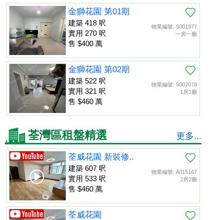
金獅花園 第01期
建築 418 呎
物業編號: S001977
實用 270 呎
一房一廳
售 $400 萬
金獅花園 第02期
建築 522 呎
物業編號: S002078
實用 321 呎
1房1廳
售 $460 萬
荃灣區租盤精選
更多...
荃威花園 新裝修..
建築 607 呎
物業編號: A015167
實用 533 呎
2房2廳
售 $460 萬
荃威花園