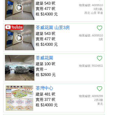
建築 543 呎
物業編號: A009510
實用 477 呎
3房1廳,
西北 山景 單邊
租 $14300 元
荃威花園 山景3房
建築 543 呎
物業編號: A009510
實用 477 呎
3房
租 $14300 元
荃威花園
建築 100 呎
物業編號: R024811
實用 --
租 $2600 元
荃灣中心
建築 481 呎
物業編號: A009299
實用 377 呎
2房2廳
東北
租 $14000 元