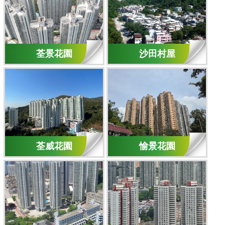
荃景花園
沙田村屋
荃威花園
愉景花園