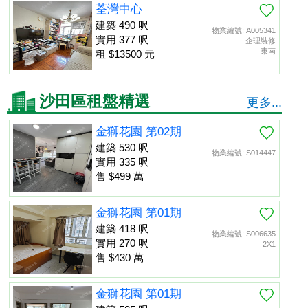
荃灣中心
建築 490 呎
物業編號: A005341
實用 377 呎
企理裝修
東南
租 $13500 元
沙田區租盤精選
更多...
金獅花園 第02期
建築 530 呎
物業編號: S014447
實用 335 呎
售 $499 萬
金獅花園 第01期
建築 418 呎
物業編號: S006635
實用 270 呎
2X1
售 $430 萬
金獅花園 第01期