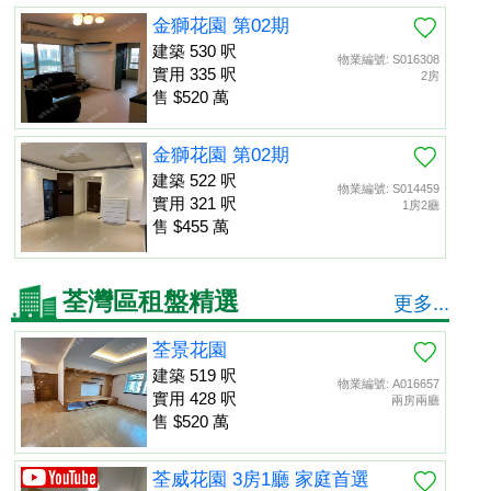
金獅花園 第02期
建築 530 呎
物業編號: S016308
實用 335 呎
2房
售 $520 萬
金獅花園 第02期
建築 522 呎
物業編號: S014459
實用 321 呎
1房2廳
售 $455 萬
荃灣區租盤精選
更多...
荃景花園
建築 519 呎
物業編號: A016657
實用 428 呎
兩房兩廳
售 $520 萬
荃威花園 3房1廳 家庭首選