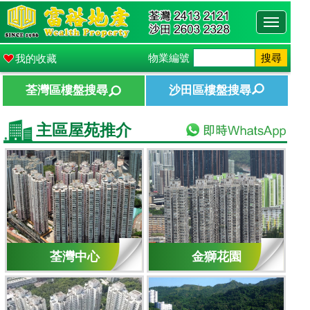
Toggle
navigati
物業編號
搜尋
我的收藏
荃灣區樓盤搜尋
沙田區樓盤搜尋
主區屋苑推介
荃灣中心
金獅花園