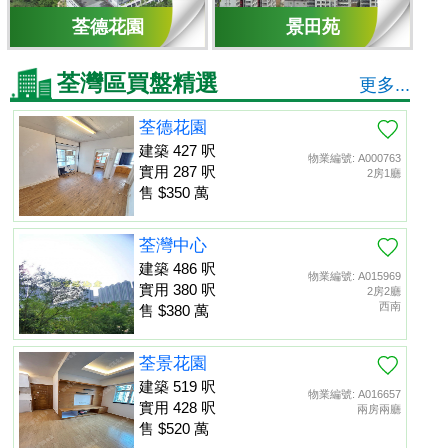
荃德花園
景田苑
荃灣區買盤精選
更多...
荃德花園
建築 427 呎
物業編號: A000763
實用 287 呎
2房1廳
售 $350 萬
荃灣中心
建築 486 呎
物業編號: A015969
實用 380 呎
2房2廳
西南
售 $380 萬
荃景花園
建築 519 呎
物業編號: A016657
實用 428 呎
兩房兩廳
售 $520 萬