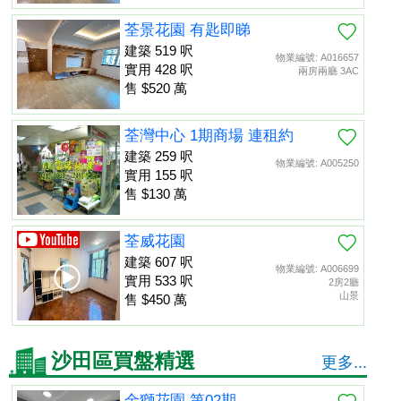
荃景花園 有匙即睇
建築 519 呎
物業編號: A016657
實用 428 呎
兩房兩廳 3AC
售 $520 萬
荃灣中心 1期商場 連租約
建築 259 呎
物業編號: A005250
實用 155 呎
售 $130 萬
荃威花園
建築 607 呎
物業編號: A006699
實用 533 呎
2房2廳
山景
售 $450 萬
沙田區買盤精選
更多...
金獅花園 第02期