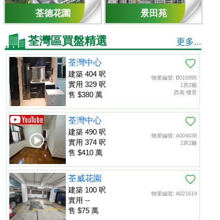
荃德花園
景田苑
荃灣區買盤精選
更多...
荃灣中心
建築 404 呎
物業編號: B015995
實用 329 呎
1房2廳
西南 樓景
售 $380 萬
荃灣中心
建築 490 呎
物業編號: A004038
實用 374 呎
2房2廳
售 $410 萬
荃威花園
建築 100 呎
物業編號: A021619
實用 --
售 $75 萬