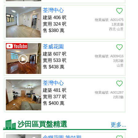
荃灣中心
建築 406 呎
物業編號: A001475
實用 324 呎
1房直廳
西北 山景
售 $380 萬
荃威花園
建築 607 呎
物業編號: A009416
實用 533 呎
3房2廳
山景
售 $438 萬
荃灣中心
建築 481 呎
物業編號: A001287
實用 377 呎
2房2廳
售 $400 萬
沙田區買盤精選
更多...
金獅花園 第01期