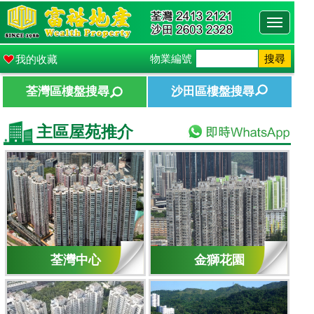
Toggle
navigati
物業編號
搜尋
我的收藏
荃灣區樓盤搜尋
沙田區樓盤搜尋
主區屋苑推介
荃灣中心
金獅花園