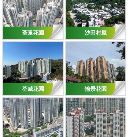
荃景花園
沙田村屋
荃威花園
愉景花園