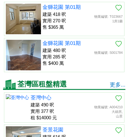
金獅花園 第01期
建築 418 呎
物業編號: T023667
實用 270 呎
1房1廳
售 $365 萬
金獅花園 第01期
建築 480 呎
物業編號: S001784
實用 285 呎
售 $400 萬
荃灣區租盤精選
更多...
荃灣中心
建築 490 呎
物業編號: A004210
實用 377 呎
大細房,
山景
租 $14000 元
荃景花園
建築 616 呎