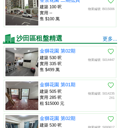
荃景花園 二期抵買
建築 100 呎
物業編號: B015006
實用 --
售 $100 萬
沙田區租盤精選
更多...
金獅花園 第02期
建築 530 呎
物業編號: S014447
實用 335 呎
售 $499 萬
金獅花園 第01期
建築 505 呎
物業編號: S014235
實用 285 呎
2X1
租 $15000 元
金獅花園 第02期
建築 530 呎
物業編號: S000617