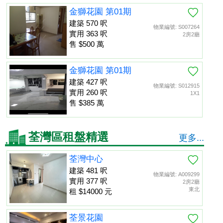
金獅花園 第01期
建築 570 呎
物業編號: S007264
實用 363 呎
2房2廳
售 $500 萬
金獅花園 第01期
建築 427 呎
物業編號: S012915
實用 260 呎
1X1
售 $385 萬
荃灣區租盤精選
更多...
荃灣中心
建築 481 呎
物業編號: A009299
實用 377 呎
2房2廳
東北
租 $14000 元
荃景花園