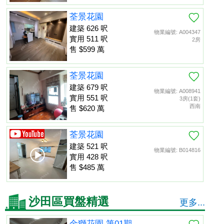
荃景花園
建築 626 呎
物業編號: A004347
實用 511 呎
2房
售 $599 萬
荃景花園
建築 679 呎
物業編號: A008941
實用 551 呎
3房(1套)
西南
售 $620 萬
荃景花園
建築 521 呎
物業編號: B014816
實用 428 呎
售 $485 萬
沙田區買盤精選
更多...
金獅花園 第01期