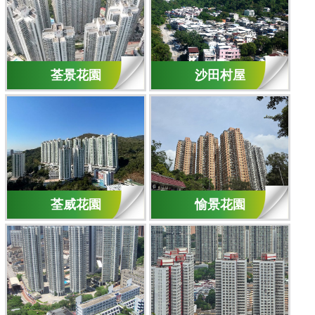
荃景花園
沙田村屋
荃威花園
愉景花園