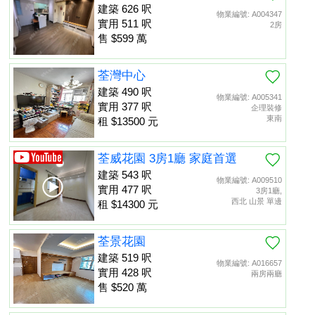
建築 626 呎
物業編號: A004347
實用 511 呎
2房
售 $599 萬
荃灣中心
建築 490 呎
物業編號: A005341
實用 377 呎
企理裝修
東南
租 $13500 元
荃威花園 3房1廳 家庭首選
建築 543 呎
物業編號: A009510
實用 477 呎
3房1廳,
西北 山景 單邊
租 $14300 元
荃景花園
建築 519 呎
物業編號: A016657
實用 428 呎
兩房兩廳
售 $520 萬