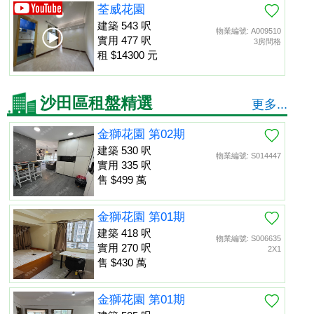
荃威花園
建築 543 呎
物業編號: A009510
實用 477 呎
3房間格
租 $14300 元
沙田區租盤精選
更多...
金獅花園 第02期
建築 530 呎
物業編號: S014447
實用 335 呎
售 $499 萬
金獅花園 第01期
建築 418 呎
物業編號: S006635
實用 270 呎
2X1
售 $430 萬
金獅花園 第01期