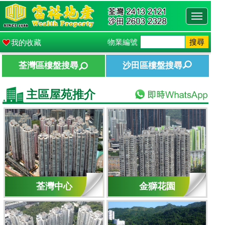
Toggle
navigati
物業編號
搜尋
我的收藏
荃灣區樓盤搜尋
沙田區樓盤搜尋
主區屋苑推介
荃灣中心
金獅花園