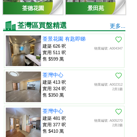
荃德花園
景田苑
荃灣區買盤精選
更多...
荃景花園 有匙即睇
建築 626 呎
物業編號: A004347
實用 511 呎
售 $599 萬
荃灣中心
建築 413 呎
物業編號: A002312
實用 324 呎
2房1廳
售 $350 萬
荃灣中心
建築 481 呎
物業編號: A005270
實用 377 呎
2房2廳
售 $410 萬