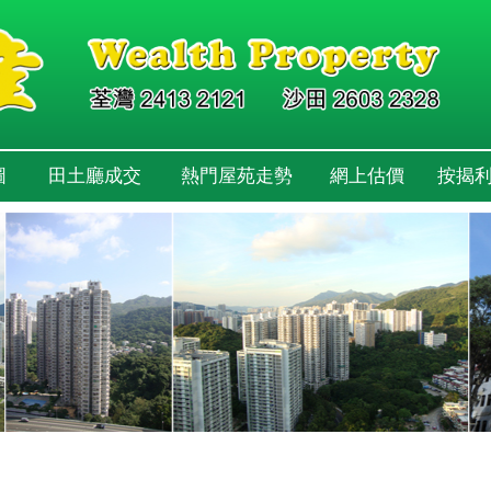
圖
田土廳成交
熱門屋苑走勢
網上估價
按揭