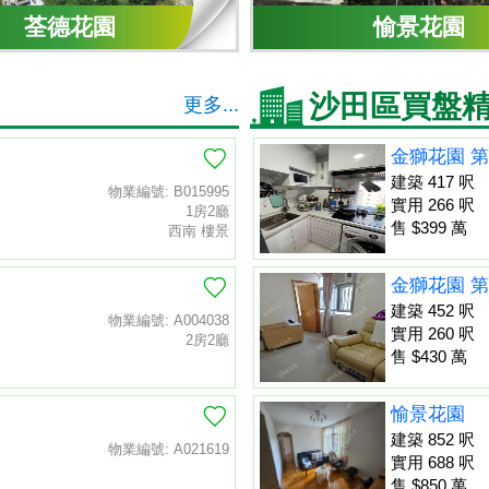
荃德花園
愉景花園
沙田區買盤
更多...
金獅花園 第
建築 417 呎
物業編號: B015995
實用 266 呎
1房2廳
售 $399 萬
西南 樓景
金獅花園 第
建築 452 呎
物業編號: A004038
實用 260 呎
2房2廳
售 $430 萬
愉景花園
建築 852 呎
物業編號: A021619
實用 688 呎
售 $850 萬