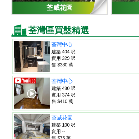
荃威花園
荃灣區買盤精選
荃灣中心
建築 404 呎
實用 329 呎
售 $380 萬
荃灣中心
建築 490 呎
實用 374 呎
售 $410 萬
荃威花園
建築 100 呎
實用 --
售 $75 萬