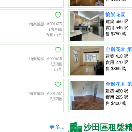
愉景花園
建築 686 呎
物業編號: A001475
實用 545 呎
1房直廳
售 $750 萬
西北 山景
金獅花園 第
建築 418 呎
物業編號: A009416
實用 270 呎
3房2廳
售 $365 萬
山景
金獅花園 第
建築 480 呎
物業編號: A001287
實用 285 呎
2房2廳
售 $400 萬
沙田區租盤
更多...