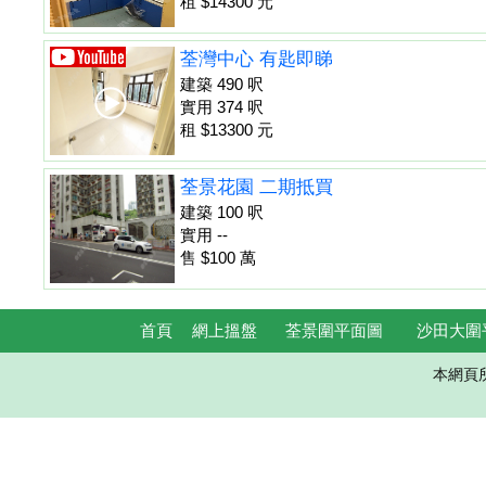
租 $14300 元
荃灣中心 有匙即睇
建築 490 呎
實用 374 呎
租 $13300 元
荃景花園 二期抵買
建築 100 呎
實用 --
售 $100 萬
首頁
網上搵盤
荃景圍平面圖
沙田大圍
本網頁