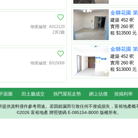
金獅花園 第
建築 452 呎
實用 260 呎
物業編號: A012120
2房2廳
租 $13500 元
金獅花園 第
建築 452 呎
實用 260 呎
物業編號: B015006
租 $13000 元
平面圖
田土廳成交
熱門屋苑走勢
網上估價
按揭利率
所提供資料僅作參考用途。若因錯漏而引致任何不便或損失，富裕地產概
©2026 富裕地產 牌照號碼 E-085154-B000 版權所有。