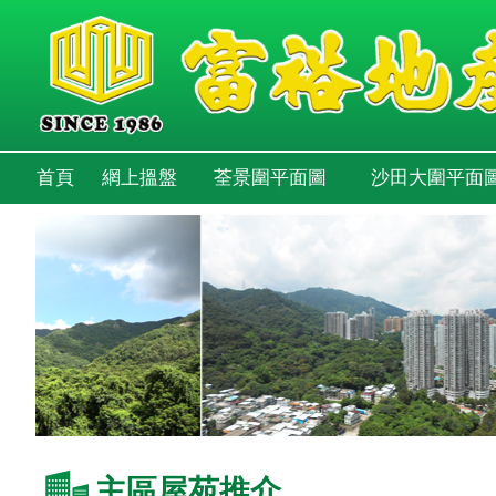
首頁
網上搵盤
荃景圍平面圖
沙田大圍平面
主區屋苑推介