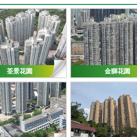
荃景花園
金獅花園