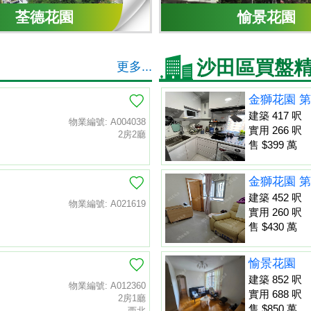
荃德花園
愉景花園
沙田區買盤
更多...
金獅花園 第
建築 417 呎
物業編號: A004038
實用 266 呎
2房2廳
售 $399 萬
金獅花園 第
建築 452 呎
物業編號: A021619
實用 260 呎
售 $430 萬
愉景花園
建築 852 呎
物業編號: A012360
實用 688 呎
2房1廳
售 $850 萬
西北