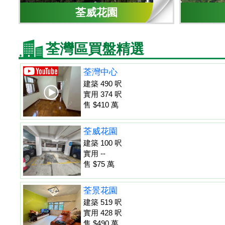
荃威花園
荃灣區買盤精選
荃灣中心
建築 490 呎
實用 374 呎
售 $410 萬
荃威花園
建築 100 呎
實用 --
售 $75 萬
荃景花園
建築 519 呎
實用 428 呎
售 $490 萬