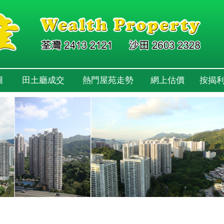
圖
田土廳成交
熱門屋苑走勢
網上估價
按揭