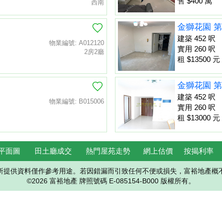
售 $400 萬
西南
金獅花園 第
建築 452 呎
物業編號: A012120
實用 260 呎
2房2廳
租 $13500 元
金獅花園 第
建築 452 呎
物業編號: B015006
實用 260 呎
租 $13000 元
平面圖
田土廳成交
熱門屋苑走勢
網上估價
按揭利率
所提供資料僅作參考用途。若因錯漏而引致任何不便或損失，富裕地產概
©2026 富裕地產 牌照號碼 E-085154-B000 版權所有。