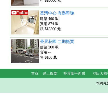
租 $16000 元
荃灣中心 有匙即睇
建築 490 呎
實用 374 呎
租 $13300 元
荃景花園 二期抵買
建築 100 呎
實用 --
售 $100 萬
首頁
網上搵盤
荃景圍平面圖
沙田大圍
本網頁