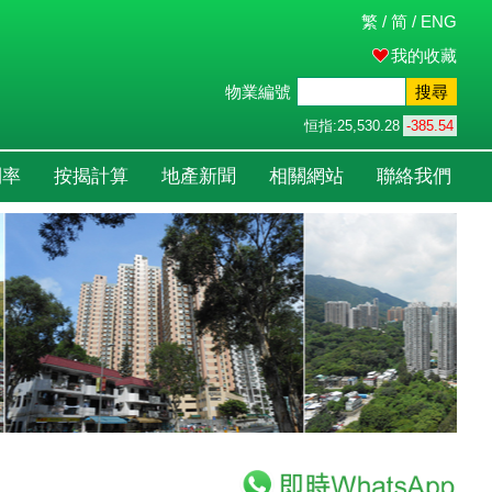
繁
/
简
/
ENG
我的收藏
物業編號
搜尋
恒指:
25,530.28
-385.54
利率
按揭計算
地產新聞
相關網站
聯絡我們