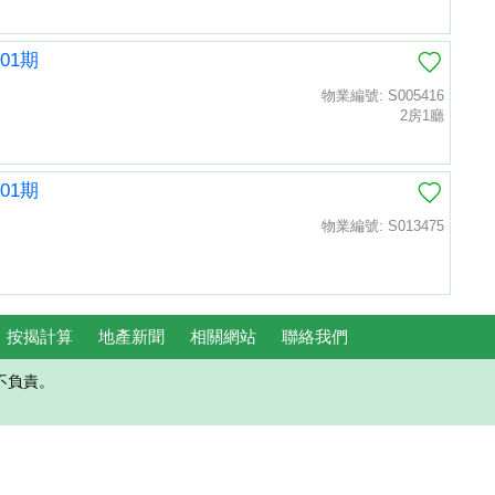
01期
物業編號: S005416
2房1廳
01期
物業編號: S013475
按揭計算
地產新聞
相關網站
聯絡我們
不負責。
置頂