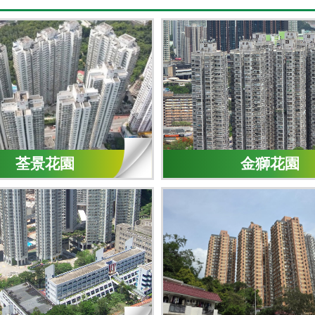
荃景花園
金獅花園