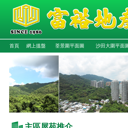
首頁
網上搵盤
荃景圍平面圖
沙田大圍平面
主區屋苑推介