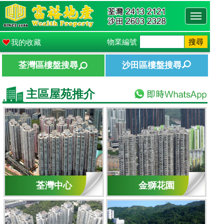
Toggle
navigati
物業編號
搜尋
我的收藏
荃灣區樓盤搜尋
沙田區樓盤搜尋
主區屋苑推介
荃灣中心
金獅花園