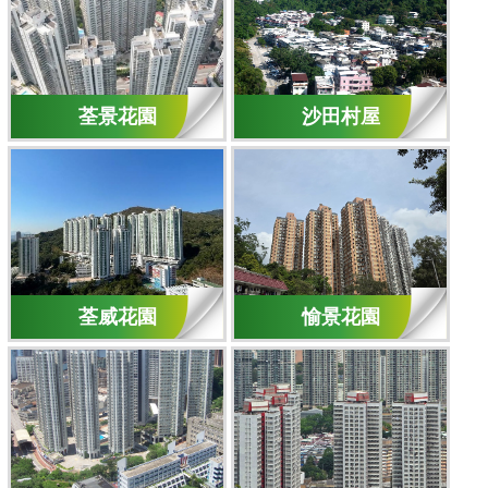
荃景花園
沙田村屋
荃威花園
愉景花園