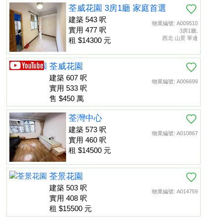
荃威花園 3房1廳 家庭首選
建築 543 呎
物業編號: A009510
實用 477 呎
3房1廳,
西北 山景 單邊
租 $14300 元
荃威花園
建築 607 呎
物業編號: A006699
實用 533 呎
售 $450 萬
荃灣中心
建築 573 呎
物業編號: A010867
實用 460 呎
租 $14500 元
荃景花園
建築 503 呎
物業編號: A014759
實用 408 呎
租 $15500 元