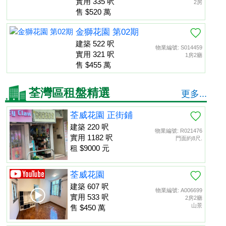
實用 335 呎
2房
售 $520 萬
金獅花園 第02期
建築 522 呎
物業編號: S014459
實用 321 呎
1房2廳
售 $455 萬
荃灣區租盤精選
更多...
荃威花園 正街鋪
建築 220 呎
物業編號: R021476
實用 1182 呎
門面約8尺.
租 $9000 元
荃威花園
建築 607 呎
物業編號: A006699
實用 533 呎
2房2廳
山景
售 $450 萬