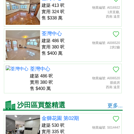
建築 413 呎
物業編號: A016922
實用 324 呎
1房直廳,
西南 遠景
售 $338 萬
荃灣中心
建築 486 呎
物業編號: A006520
實用 380 呎
2房2廳
售 $400 萬
荃灣中心
建築 486 呎
物業編號: A006520
實用 380 呎
眼鏡房
西南 遠景
售 $400 萬
沙田區買盤精選
更多...
金獅花園 第02期
建築 530 呎
物業編號: S014447
實用 335 呎