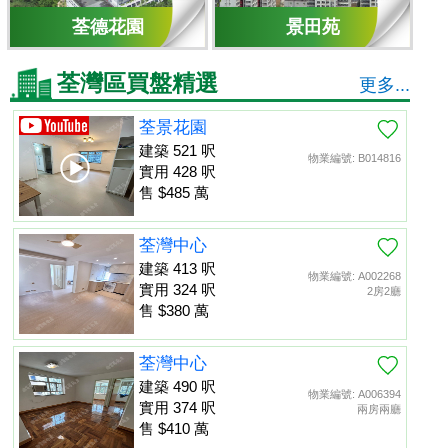
荃德花園
景田苑
荃灣區買盤精選
更多...
荃景花園
建築 521 呎
物業編號: B014816
實用 428 呎
售 $485 萬
荃灣中心
建築 413 呎
物業編號: A002268
實用 324 呎
2房2廳
售 $380 萬
荃灣中心
建築 490 呎
物業編號: A006394
實用 374 呎
兩房兩廳
售 $410 萬