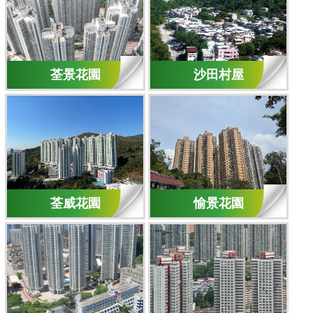
荃景花園
沙田村屋
荃威花園
愉景花園