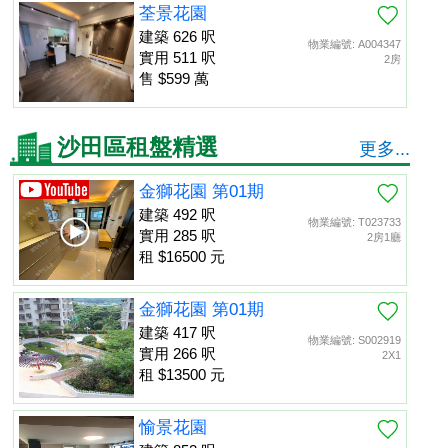
荃景花園
建築 626 呎
物業編號: A004347
實用 511 呎
2房
售 $599 萬
沙田區租盤精選
更多...
金獅花園 第01期
建築 492 呎
物業編號: T023733
實用 285 呎
2房1廳
租 $16500 元
金獅花園 第01期
建築 417 呎
物業編號: S002919
實用 266 呎
2X1
租 $13500 元
愉景花園