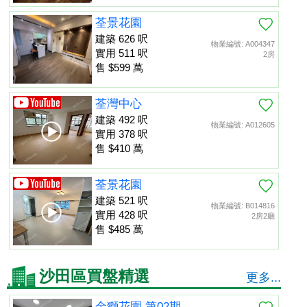
荃景花園
建築 626 呎
物業編號: A004347
實用 511 呎
2房
售 $599 萬
荃灣中心
建築 492 呎
物業編號: A012605
實用 378 呎
售 $410 萬
荃景花園
建築 521 呎
物業編號: B014816
實用 428 呎
2房2廳
售 $485 萬
沙田區買盤精選
更多...
金獅花園 第02期