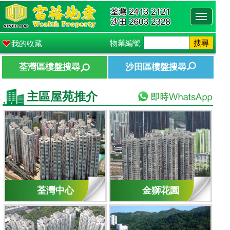
Toggle
navigati
物業編號
搜尋
我的收藏
荃灣區樓盤搜尋
沙田區樓盤搜尋
主區屋苑推介
荃灣中心
金獅花園