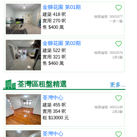
金獅花園 第01期
建築 418 呎
物業編號: S001977
實用 270 呎
一房一廳
售 $400 萬
金獅花園 第02期
建築 522 呎
物業編號: S002078
實用 321 呎
1房1廳
售 $460 萬
荃灣區租盤精選
更多...
荃灣中心
建築 455 呎
物業編號: A001148
實用 354 呎
2房2廳
租 $13000 元
荃灣中心