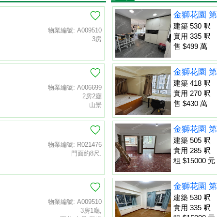
金獅花園 第
建築 530 呎
物業編號: A009510
實用 335 呎
3房
售 $499 萬
金獅花園 第
建築 418 呎
物業編號: A006699
實用 270 呎
2房2廳
售 $430 萬
山景
金獅花園 第
建築 505 呎
物業編號: R021476
實用 285 呎
門面約8尺.
租 $15000 元
金獅花園 第
建築 530 呎
物業編號: A009510
實用 335 呎
3房1廳,