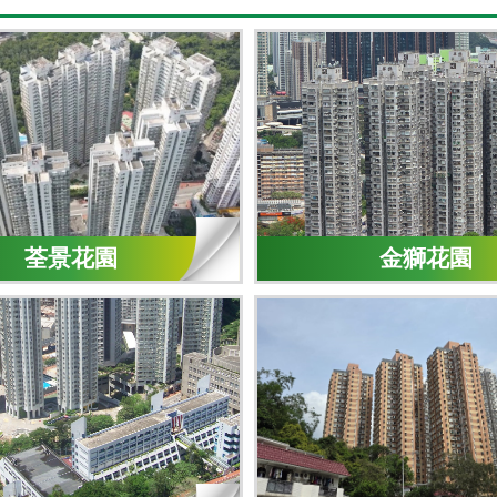
荃景花園
金獅花園