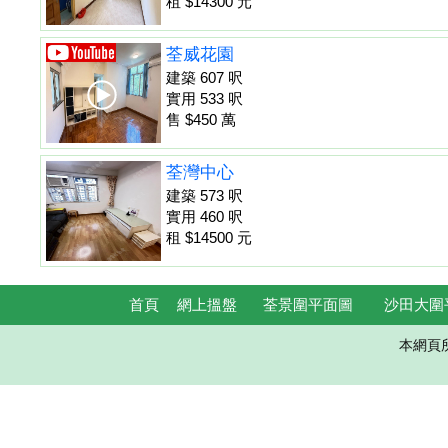
租 $14300 元
荃威花園
建築 607 呎
實用 533 呎
售 $450 萬
荃灣中心
建築 573 呎
實用 460 呎
租 $14500 元
首頁
網上搵盤
荃景圍平面圖
沙田大圍
本網頁