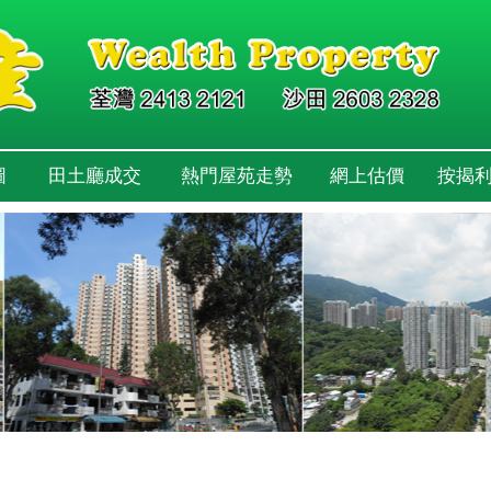
圖
田土廳成交
熱門屋苑走勢
網上估價
按揭