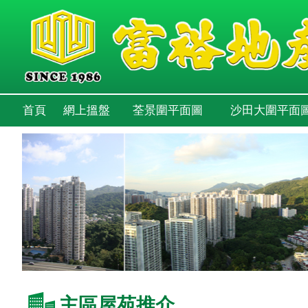
首頁
網上搵盤
荃景圍平面圖
沙田大圍平面
主區屋苑推介