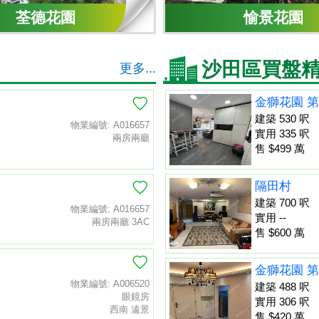
荃德花園
愉景花園
沙田區買盤
更多...
金獅花園 第
建築 530 呎
物業編號: A016657
實用 335 呎
兩房兩廳
售 $499 萬
隔田村
建築 700 呎
物業編號: A016657
實用 --
兩房兩廳 3AC
售 $600 萬
金獅花園 第
物業編號: A006520
建築 488 呎
眼鏡房
實用 306 呎
西南 遠景
售 $420 萬