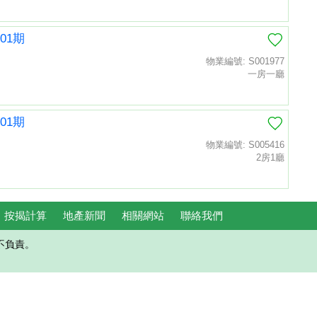
01期
物業編號: S001977
一房一廳
01期
物業編號: S005416
2房1廳
按揭計算
地產新聞
相關網站
聯絡我們
不負責。
置頂