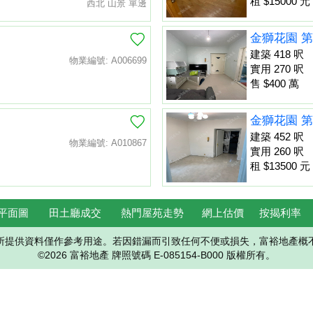
租 $15000 元
西北 山景 單邊
金獅花園 第
建築 418 呎
物業編號: A006699
實用 270 呎
售 $400 萬
金獅花園 第
建築 452 呎
物業編號: A010867
實用 260 呎
租 $13500 元
平面圖
田土廳成交
熱門屋苑走勢
網上估價
按揭利率
所提供資料僅作參考用途。若因錯漏而引致任何不便或損失，富裕地產概
©2026 富裕地產 牌照號碼 E-085154-B000 版權所有。