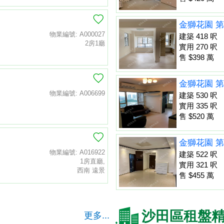
金獅花園 第
物業編號: A000027
建築 418 呎
2房1廳
實用 270 呎
售 $398 萬
金獅花園 第
物業編號: A006699
建築 530 呎
實用 335 呎
售 $520 萬
金獅花園 第
物業編號: A016922
建築 522 呎
1房直廳,
實用 321 呎
西南 遠景
售 $455 萬
沙田區租盤
更多...