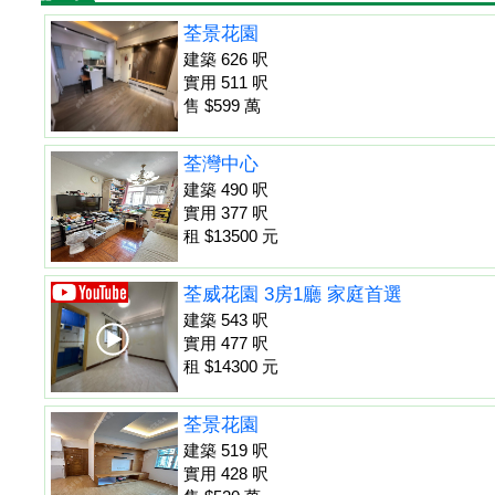
荃景花園
建築 626 呎
實用 511 呎
售 $599 萬
荃灣中心
建築 490 呎
實用 377 呎
租 $13500 元
荃威花園 3房1廳 家庭首選
建築 543 呎
實用 477 呎
租 $14300 元
荃景花園
建築 519 呎
實用 428 呎