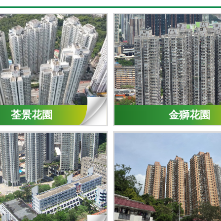
荃景花園
金獅花園