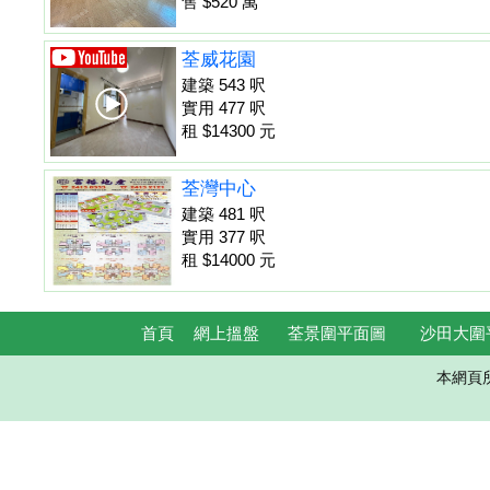
售 $520 萬
荃威花園
建築 543 呎
實用 477 呎
租 $14300 元
荃灣中心
建築 481 呎
實用 377 呎
租 $14000 元
首頁
網上搵盤
荃景圍平面圖
沙田大圍
本網頁