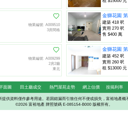
租 $15000 元
金獅花園 第
建築 418 呎
物業編號: A009510
實用 270 呎
3房間格
售 $400 萬
金獅花園 第
建築 452 呎
物業編號: A009299
實用 260 呎
2房2廳
租 $13000 元
東北
平面圖
田土廳成交
熱門屋苑走勢
網上估價
按揭利率
所提供資料僅作參考用途。若因錯漏而引致任何不便或損失，富裕地產概
©2026 富裕地產 牌照號碼 E-085154-B000 版權所有。