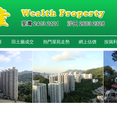
圖
田土廳成交
熱門屋苑走勢
網上估價
按揭