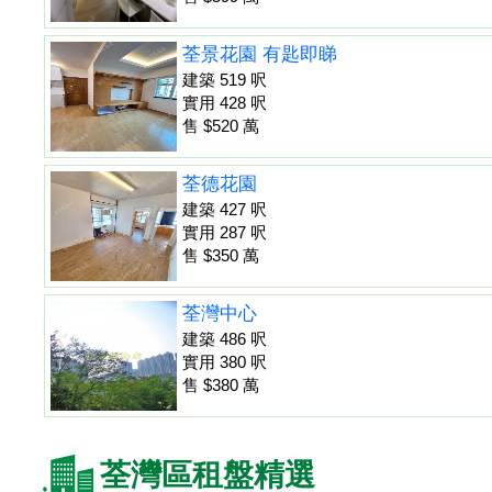
荃景花園 有匙即睇
建築 519 呎
實用 428 呎
售 $520 萬
荃德花園
建築 427 呎
實用 287 呎
售 $350 萬
荃灣中心
建築 486 呎
實用 380 呎
售 $380 萬
荃灣區租盤精選