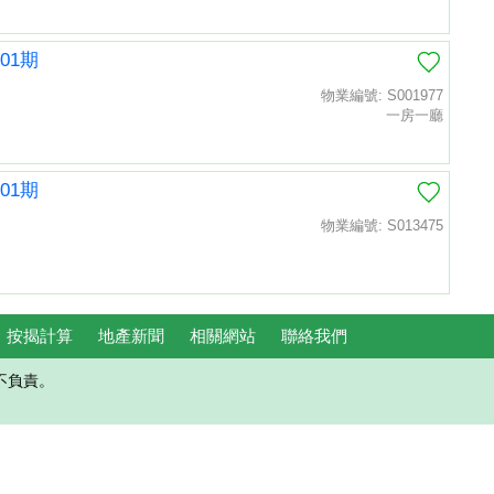
01期
物業編號: S001977
一房一廳
01期
物業編號: S013475
按揭計算
地產新聞
相關網站
聯絡我們
不負責。
置頂