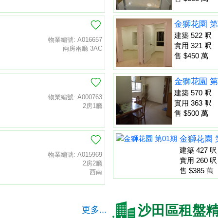
金獅花園 第
建築 522 呎
物業編號: A016657
實用 321 呎
兩房兩廳 3AC
售 $450 萬
金獅花園 第
建築 570 呎
物業編號: A000763
實用 363 呎
2房1廳
售 $500 萬
金獅花園 
建築 427 呎
物業編號: A015969
實用 260 呎
2房2廳
售 $385 萬
西南
沙田區租盤
更多...