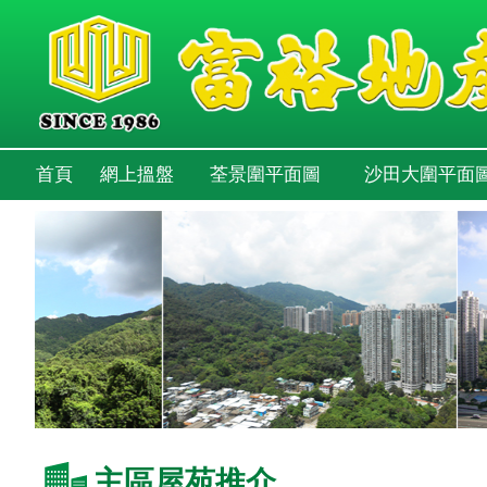
首頁
網上搵盤
荃景圍平面圖
沙田大圍平面
主區屋苑推介