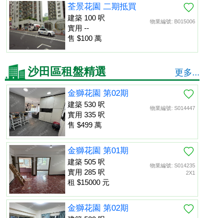
荃景花園 二期抵買
建築 100 呎
物業編號: B015006
實用 --
售 $100 萬
沙田區租盤精選
更多...
金獅花園 第02期
建築 530 呎
物業編號: S014447
實用 335 呎
售 $499 萬
金獅花園 第01期
建築 505 呎
物業編號: S014235
實用 285 呎
2X1
租 $15000 元
金獅花園 第02期