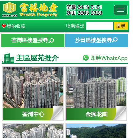
Toggle
navigati
物業編號
搜尋
我的收藏
荃灣區樓盤搜尋
沙田區樓盤搜尋
主區屋苑推介
荃灣中心
金獅花園