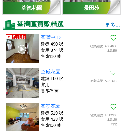
荃德花園
景田苑
荃灣區買盤精選
更多...
荃灣中心
建築 490 呎
物業編號: A004038
實用 374 呎
2房2廳
售 $410 萬
荃威花園
建築 100 呎
物業編號: A021619
實用 --
售 $75 萬
荃景花園
建築 519 呎
物業編號: A012360
實用 428 呎
2房1廳
西北
售 $490 萬