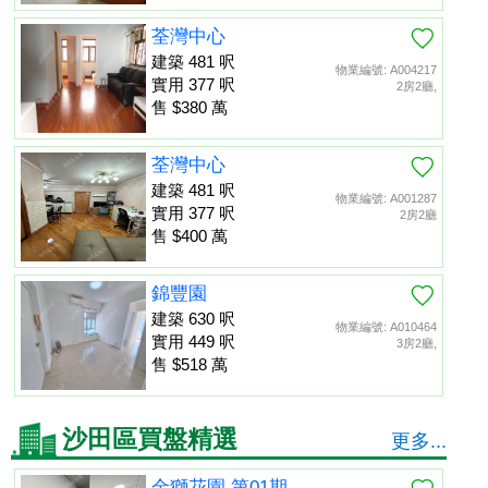
荃灣中心
建築 481 呎
物業編號: A004217
實用 377 呎
2房2廳,
售 $380 萬
荃灣中心
建築 481 呎
物業編號: A001287
實用 377 呎
2房2廳
售 $400 萬
錦豐園
建築 630 呎
物業編號: A010464
實用 449 呎
3房2廳,
售 $518 萬
沙田區買盤精選
更多...
金獅花園 第01期