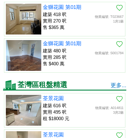
金獅花園 第01期
建築 418 呎
物業編號: T023667
實用 270 呎
1房1廳
售 $365 萬
金獅花園 第01期
建築 480 呎
物業編號: S001784
實用 285 呎
售 $400 萬
荃灣區租盤精選
更多...
荃景花園
建築 616 呎
物業編號: A014811
實用 495 呎
3房2廳
租 $18000 元
荃景花園