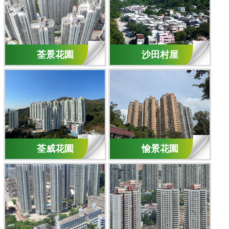
荃景花園
沙田村屋
荃威花園
愉景花園