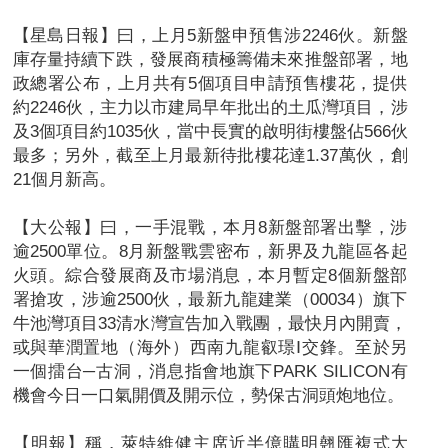
【星島日報】曰，上月5新盤申預售涉2246伙。新盤
庫存量持續下跌，發展商積極籌備未來推盤部署，地
政總署公布，上月共有5個項目申請預售樓花，提供
約2246伙，主力以市建局早年批出的土瓜灣項目，涉
及3個項目約1035伙，當中長實的啟明街樓盤佔566伙
最多；另外，截至上月最新待批樓花達1.37萬伙，創
21個月新高。
【大公報】曰，一手混戰，本月8新盤部署出擊，涉
逾2500單位。8月新盤戰雲密布，新界及九龍區各起
火頭。綜合發展商及市場消息，本月暫定8個新盤部
署搶攻，涉逾2500伙，最新九龍建業（00034）旗下
牛池灣項目33清水灣宣告加入戰團，最快月內開賣，
或與華潤置地（海外）西南九龍叡璟Ⅰ交鋒。至於另
一個擂台─古洞，消息指會地旗下PARK SILICON有
機會今日一口氣開價及開示位，勢保古洞頭炮地位。
【明報】稱，萊特維健主席近半億購明翹匯複式大