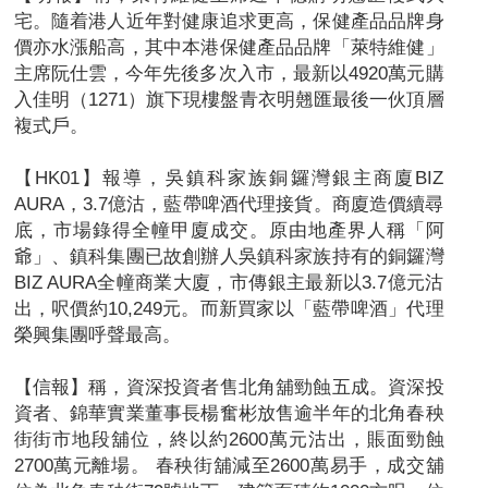
宅。隨着港人近年對健康追求更高，保健產品品牌身
價亦水漲船高，其中本港保健產品品牌「萊特維健」
主席阮仕雲，今年先後多次入市，最新以4920萬元購
入佳明（1271）旗下現樓盤青衣明翹匯最後一伙頂層
複式戶。
【HK01】報導，吳鎮科家族銅鑼灣銀主商廈BIZ
AURA，3.7億沽，藍帶啤酒代理接貨。商廈造價續尋
底，市場錄得全幢甲廈成交。原由地產界人稱「阿
爺」、鎮科集團已故創辦人吳鎮科家族持有的銅鑼灣
BIZ AURA全幢商業大廈，市傳銀主最新以3.7億元沽
出，呎價約10,249元。而新買家以「藍帶啤酒」代理
榮興集團呼聲最高。
【信報】稱，資深投資者售北角舖勁蝕五成。資深投
資者、錦華實業董事長楊奮彬放售逾半年的北角春秧
街街市地段舖位，終以約2600萬元沽出，賬面勁蝕
2700萬元離場。 春秧街舖減至2600萬易手，成交舖