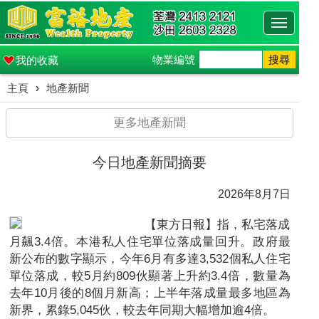
Toggle
navigati
物業編號
搜尋
我的收藏
主頁
›
地產新聞
更多地產新聞
今日地產新聞摘要
2026年8月7日
【東方日報】指，私宅落成
月飆3.4倍。本港私人住宅單位落成量回升。政府最
新公布的數字顯示，今年6月有多達3,532個私人住宅
單位落成，較5月約809伙顯著上升約3.4倍，數量為
去年10月後的8個月新高；上半年落成量最多地區為
新界，累錄5,045伙，較去年同期大幅增加逾4倍。