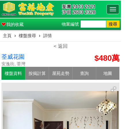
Toggle
navigati
物業編號
搜尋
我的收藏
主頁
›
樓盤搜尋
›
詳情
< 返回
荃威花園
$480萬
安逸街, 荃灣
樓盤資料
按揭計算
屋苑走勢
查詢
地圖