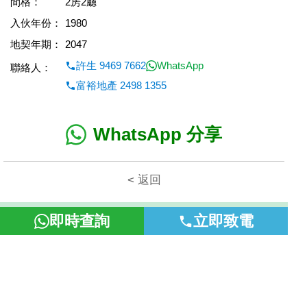
間格：
2房2廳
入伙年份：
1980
地契年期：
2047
許生 9469 7662
WhatsApp
聯絡人：
富裕地產 2498 1355
WhatsApp 分享
< 返回
本網頁所提供資料僅作參考用途。若因錯漏而引致任何不便或損
即時查詢
立即致電
失，富裕地產概不負責。
©2026 富裕地產 牌照號碼 E-085154-B000 版權所有。