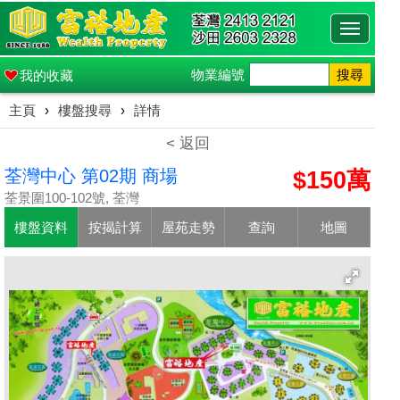
Toggle
navigati
物業編號
搜尋
我的收藏
主頁
›
樓盤搜尋
›
詳情
< 返回
荃灣中心 第02期 商場
$150萬
荃景圍100-102號, 荃灣
樓盤資料
按揭計算
屋苑走勢
查詢
地圖