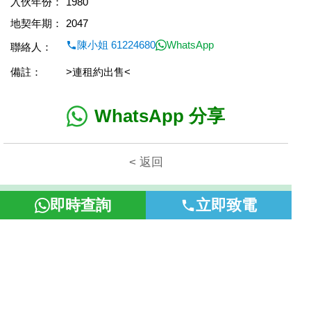
入伙年份：
1980
地契年期：
2047
陳小姐 61224680
WhatsApp
聯絡人：
備註：
>連租約出售<
WhatsApp 分享
< 返回
本網頁所提供資料僅作參考用途。若因錯漏而引致任何不便或損
即時查詢
立即致電
失，富裕地產概不負責。
©2026 富裕地產 牌照號碼 E-085154-B000 版權所有。
置頂