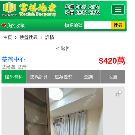
Toggle
navigati
物業編號
搜尋
我的收藏
主頁
›
樓盤搜尋
›
詳情
< 返回
荃灣中心
$420萬
荃景圍, 荃灣
樓盤資料
按揭計算
屋苑走勢
查詢
地圖