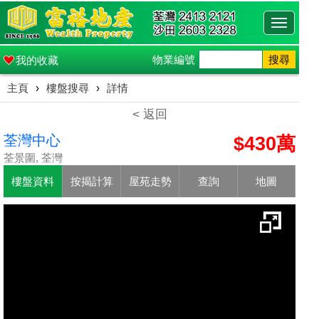
Toggle
navigati
物業編號
搜尋
我的收藏
主頁
›
樓盤搜尋
›
詳情
< 返回
荃灣中心
$430萬
荃景圍, 荃灣
樓盤資料
按揭計算
屋苑走勢
查詢
地圖