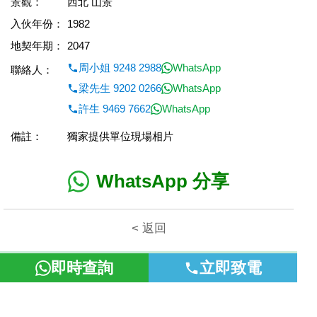
景觀：
西北 山景
入伙年份：
1982
地契年期：
2047
周小姐 9248 2988
WhatsApp
聯絡人：
梁先生 9202 0266
WhatsApp
許生 9469 7662
WhatsApp
備註：
獨家提供單位現場相片
WhatsApp 分享
< 返回
即時查詢
立即致電
本網頁所提供資料僅作參考用途。若因錯漏而引致任何不便或損
失，富裕地產概不負責。
©2026 富裕地產 牌照號碼 E-085154-B000 版權所有。