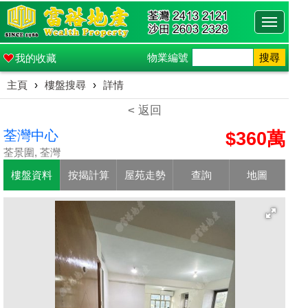
Toggle
navigati
物業編號
搜尋
我的收藏
主頁
›
樓盤搜尋
›
詳情
< 返回
荃灣中心
$360萬
荃景圍, 荃灣
樓盤資料
按揭計算
屋苑走勢
查詢
地圖