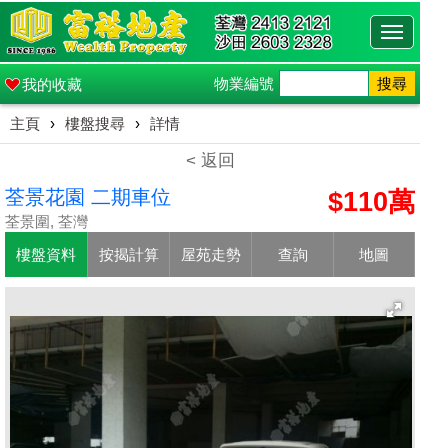
Toggle
navigati
物業編號
搜尋
我的收藏
主頁
›
樓盤搜尋
›
詳情
< 返回
荃景花園 二期車位
$110萬
荃景圍, 荃灣
樓盤資料
按揭計算
屋苑走勢
查詢
地圖