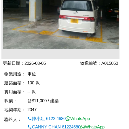
更新日期：2026-08-05
物業編號：A015050
物業用途：
車位
建築面積：
100 呎
實用面積：
-- 呎
呎價：
@$11,000 / 建築
地契年期：
2047
陳小姐 6122 4680
WhatsApp
聯絡人：
CANNY CHAN 61224680
WhatsApp