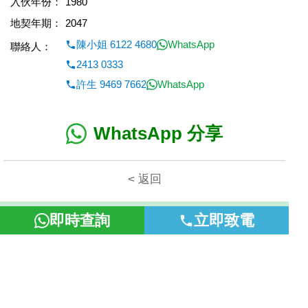
入伙年份：
1980
地契年期：
2047
陳小姐 6122 4680
WhatsApp
聯絡人：
2413 0333
許生 9469 7662
WhatsApp
WhatsApp 分享
< 返回
本網頁所提供資料僅作參考用途。若因錯漏而引致任何不便或損
即時查詢
立即致電
失，富裕地產概不負責。
©2026 富裕地產 牌照號碼 E-085154-B000 版權所有。