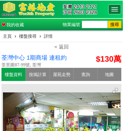
Toggle
navigati
物業編號
搜尋
我的收藏
主頁
›
樓盤搜尋
›
詳情
< 返回
荃灣中心 1期商場 連租約
$130萬
荃景圍87-99號, 荃灣
樓盤資料
按揭計算
屋苑走勢
查詢
地圖