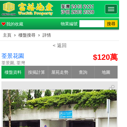
Toggle
navigati
物業編號
搜尋
我的收藏
主頁
›
樓盤搜尋
›
詳情
< 返回
荃景花園
$120萬
荃景圍, 荃灣
樓盤資料
按揭計算
屋苑走勢
查詢
地圖