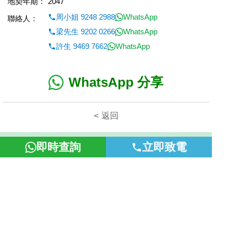
地契年期：
2047
周小姐 9248 2988
WhatsApp
聯絡人：
梁先生 9202 0266
WhatsApp
許生 9469 7662
WhatsApp
WhatsApp 分享
< 返回
本網頁所提供資料僅作參考用途。若因錯漏而引致任何不便或損
即時查詢
立即致電
失，富裕地產概不負責。
©2026 富裕地產 牌照號碼 E-085154-B000 版權所有。
置頂