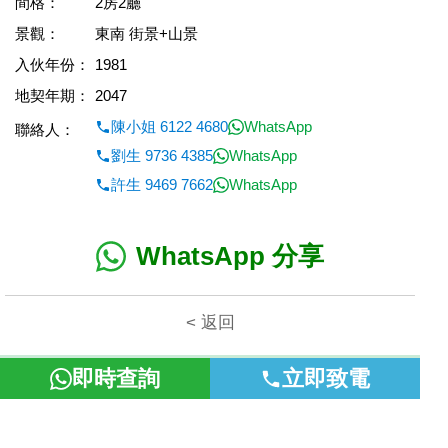
間格：
2房2廳
景觀：
東南 街景+山景
入伙年份：
1981
地契年期：
2047
陳小姐 6122 4680
WhatsApp
聯絡人：
劉生 9736 4385
WhatsApp
許生 9469 7662
WhatsApp
WhatsApp 分享
< 返回
即時查詢
立即致電
本網頁所提供資料僅作參考用途。若因錯漏而引致任何不便或損
失，富裕地產概不負責。
©2026 富裕地產 牌照號碼 E-085154-B000 版權所有。