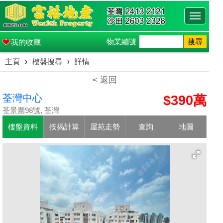
Toggle
navigati
物業編號
搜尋
我的收藏
主頁
›
樓盤搜尋
›
詳情
< 返回
荃灣中心
$390萬
荃景圍98號, 荃灣
樓盤資料
按揭計算
屋苑走勢
查詢
地圖