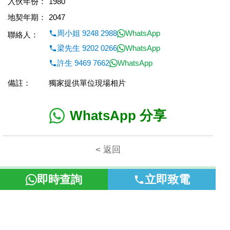
入伙年份：
1980
地契年期：
2047
周小姐 9248 2988
WhatsApp
聯絡人：
梁先生 9202 0266
WhatsApp
許生 9469 7662
WhatsApp
備註：
獨家提供單位現場相片
WhatsApp 分享
< 返回
本網頁所提供資料僅作參考用途。若因錯漏而引致任何不便或損
即時查詢
立即致電
失，富裕地產概不負責。
©2026 富裕地產 牌照號碼 E-085154-B000 版權所有。