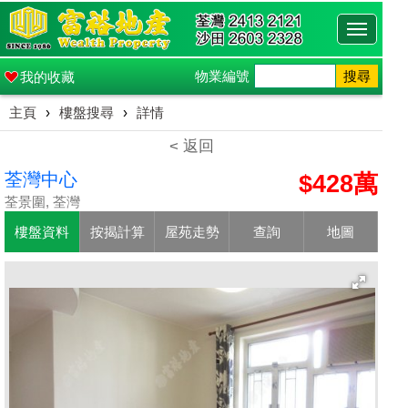
Toggle
navigati
物業編號
搜尋
我的收藏
主頁
›
樓盤搜尋
›
詳情
< 返回
荃灣中心
$428萬
荃景圍, 荃灣
樓盤資料
按揭計算
屋苑走勢
查詢
地圖