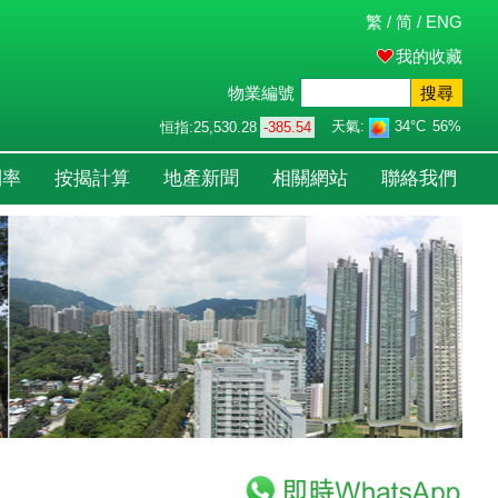
繁
/
简
/
ENG
我的收藏
物業編號
搜尋
天氣:
34°C
56%
恒指:
25,530.28
-385.54
利率
按揭計算
地產新聞
相關網站
聯絡我們