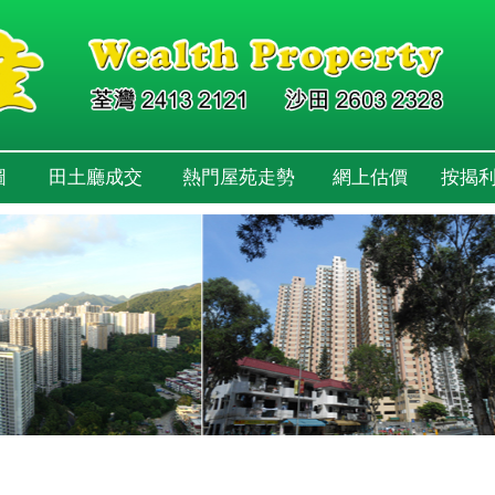
圖
田土廳成交
熱門屋苑走勢
網上估價
按揭