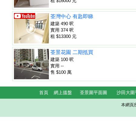
租 $16000 元
荃灣中心 有匙即睇
建築 490 呎
實用 374 呎
租 $13300 元
荃景花園 二期抵買
建築 100 呎
實用 --
售 $100 萬
首頁
網上搵盤
荃景圍平面圖
沙田大圍
本網頁