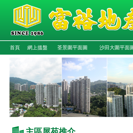
首頁
網上搵盤
荃景圍平面圖
沙田大圍平面
主區屋苑推介