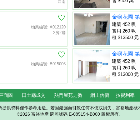
售 $400 萬
西南
金獅花園 第
建築 452 呎
物業編號: A012120
實用 260 呎
2房2廳
租 $13500 元
金獅花園 第
建築 452 呎
物業編號: B015006
實用 260 呎
租 $13000 元
平面圖
田土廳成交
熱門屋苑走勢
網上估價
按揭利率
所提供資料僅作參考用途。若因錯漏而引致任何不便或損失，富裕地產概
©2026 富裕地產 牌照號碼 E-085154-B000 版權所有。