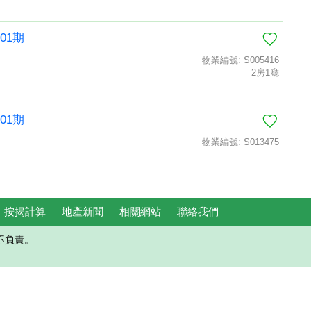
01期
物業編號: S005416
2房1廳
01期
物業編號: S013475
按揭計算
地產新聞
相關網站
聯絡我們
不負責。
置頂