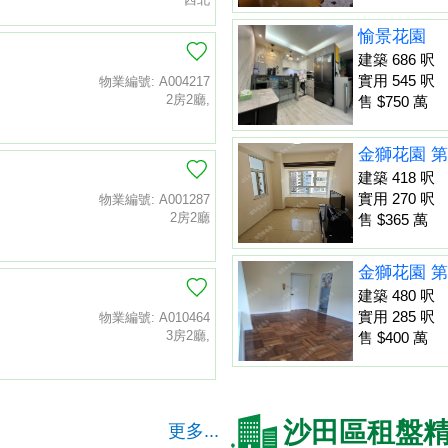
愉景花園
建築 686 呎
實用 545 呎
物業編號: A004217
2房2廳,
售 $750 萬
金獅花園 第
建築 418 呎
實用 270 呎
物業編號: A001287
2房2廳
售 $365 萬
金獅花園 第
建築 480 呎
實用 285 呎
物業編號: A010464
3房2廳,
售 $400 萬
沙田區租盤
更多...