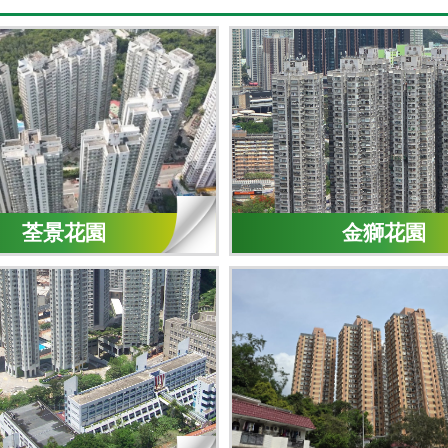
荃景花園
金獅花園