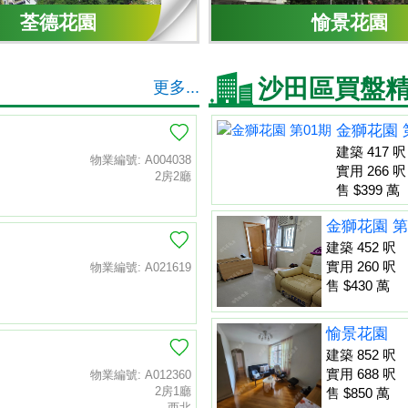
荃德花園
愉景花園
沙田區買盤
更多...
金獅花園 
建築 417 呎
物業編號: A004038
實用 266 呎
2房2廳
售 $399 萬
金獅花園 第
建築 452 呎
實用 260 呎
物業編號: A021619
售 $430 萬
愉景花園
建築 852 呎
實用 688 呎
物業編號: A012360
2房1廳
售 $850 萬
西北