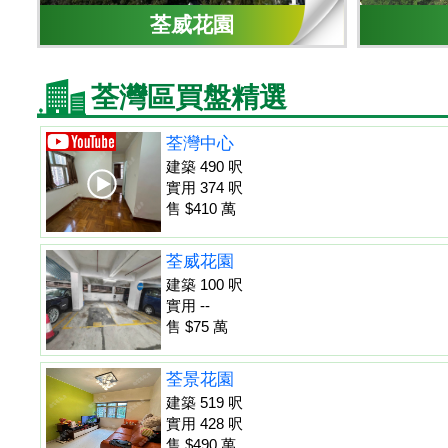
荃威花園
荃灣區買盤精選
荃灣中心
建築 490 呎
實用 374 呎
售 $410 萬
荃威花園
建築 100 呎
實用 --
售 $75 萬
荃景花園
建築 519 呎
實用 428 呎
售 $490 萬