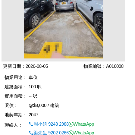
更新日期：2026-08-05
物業編號：A016098
物業用途：
車位
建築面積：
100 呎
實用面積：
-- 呎
呎價：
@$9,000 / 建築
地契年期：
2047
周小姐 9248 2988
WhatsApp
聯絡人：
梁先生 9202 0266
WhatsApp