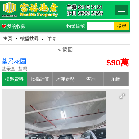
Toggle
navigati
物業編號
搜尋
我的收藏
主頁
›
樓盤搜尋
›
詳情
< 返回
荃景花園
$90萬
荃景圍, 荃灣
樓盤資料
按揭計算
屋苑走勢
查詢
地圖