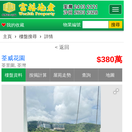
Toggle
navigati
物業編號
搜尋
我的收藏
主頁
›
樓盤搜尋
›
詳情
< 返回
荃威花園
$380萬
荃景圍, 荃灣
樓盤資料
按揭計算
屋苑走勢
查詢
地圖