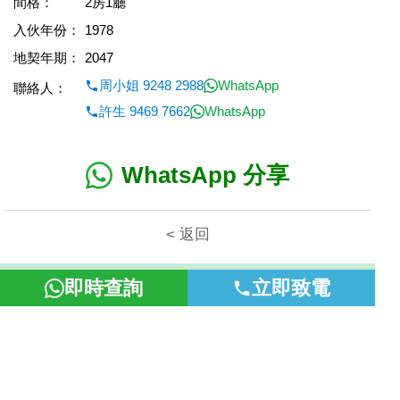
間格：
2房1廳
入伙年份：
1978
地契年期：
2047
周小姐 9248 2988
WhatsApp
聯絡人：
許生 9469 7662
WhatsApp
WhatsApp 分享
< 返回
本網頁所提供資料僅作參考用途。若因錯漏而引致任何不便或損
即時查詢
立即致電
失，富裕地產概不負責。
©2026 富裕地產 牌照號碼 E-085154-B000 版權所有。