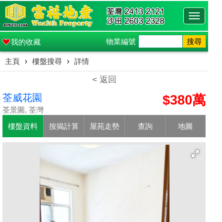
Toggle
navigati
物業編號
搜尋
我的收藏
主頁
›
樓盤搜尋
›
詳情
< 返回
荃威花園
$380萬
荃景圍, 荃灣
樓盤資料
按揭計算
屋苑走勢
查詢
地圖