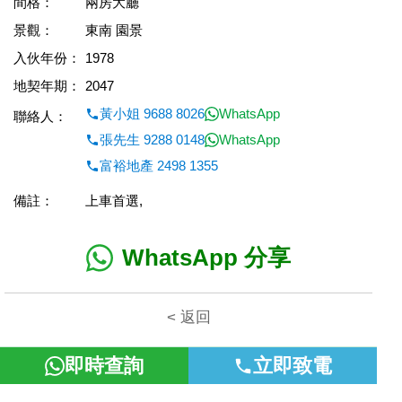
間格：
兩房大廳
景觀：
東南 園景
入伙年份：
1978
地契年期：
2047
黃小姐 9688 8026
WhatsApp
聯絡人：
張先生 9288 0148
WhatsApp
富裕地產 2498 1355
備註：
上車首選,
WhatsApp 分享
< 返回
即時查詢
立即致電
本網頁所提供資料僅作參考用途。若因錯漏而引致任何不便或損
失，富裕地產概不負責。
©2026 富裕地產 牌照號碼 E-085154-B000 版權所有。