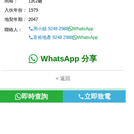
間格：
1房2廳
入伙年份：
1979
地契年期：
2047
周小姐 9248 2988
WhatsApp
聯絡人：
富裕地產 9248 2988
WhatsApp
WhatsApp 分享
< 返回
本網頁所提供資料僅作參考用途。若因錯漏而引致任何不便或損
即時查詢
立即致電
失，富裕地產概不負責。
©2026 富裕地產 牌照號碼 E-085154-B000 版權所有。