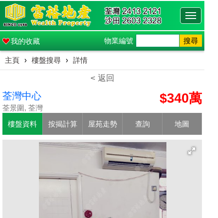
Toggle
navigati
物業編號
搜尋
我的收藏
主頁
›
樓盤搜尋
›
詳情
< 返回
荃灣中心
$340萬
荃景圍, 荃灣
樓盤資料
按揭計算
屋苑走勢
查詢
地圖