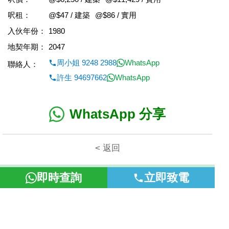
呎租：
@$47 / 建築
@$86 / 實用
入伙年份：
1980
地契年期：
2047
周小姐 9248 2988
WhatsApp
聯絡人：
許生 94697662
WhatsApp
WhatsApp 分享
< 返回
本網頁所提供資料僅作參考用途。若因錯漏而引致任何不便或損
即時查詢
立即致電
失，富裕地產概不負責。
©2026 富裕地產 牌照號碼 E-085154-B000 版權所有。