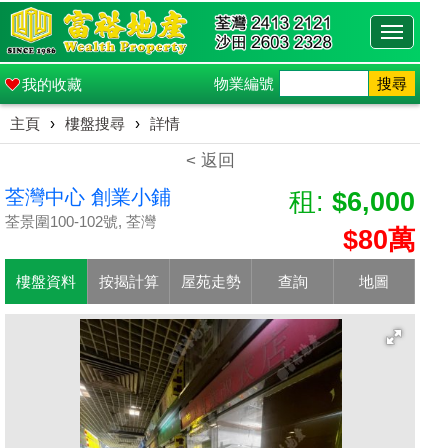
Toggle
navigati
物業編號
搜尋
我的收藏
主頁
›
樓盤搜尋
›
詳情
< 返回
荃灣中心 創業小鋪
租:
$6,000
荃景圍100-102號, 荃灣
$80萬
樓盤資料
按揭計算
屋苑走勢
查詢
地圖