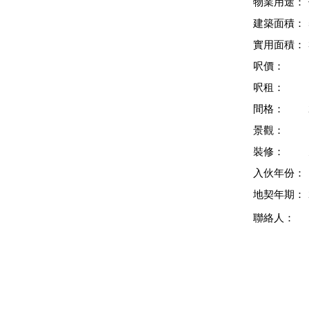
物業用途：
建築面積：
實用面積：
呎價：
呎租：
間格：
景觀：
裝修：
入伙年份：
地契年期：
聯絡人：