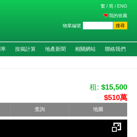
繁
/
简
/
ENG
我的收藏
物業編號
搜尋
利率
按揭計算
地產新聞
相關網站
聯絡我們
租:
$15,500
$510萬
查詢
地圖