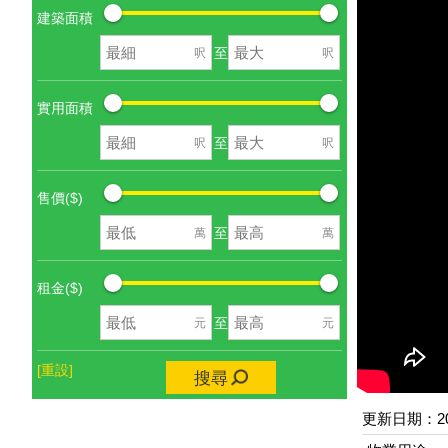
建築面積
至
呎
呎
實用面積
至
呎
呎
售價($)
至
萬
萬
租金($)
至
元
元
[重設]
搜尋
更新日期：202