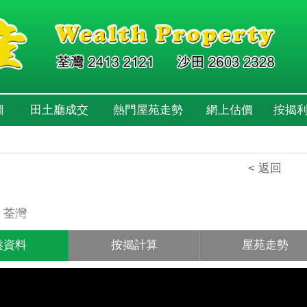
圖
田土廳成交
熱門屋苑走勢
網上估價
按揭
< 返回
園
 荃灣
盤資料
按揭計算
屋苑走勢