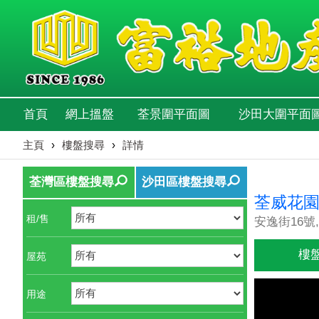
首頁
網上搵盤
荃景圍平面圖
沙田大圍平面
主頁
›
樓盤搜尋
›
詳情
荃灣區樓盤搜尋
沙田區樓盤搜尋
荃威花
租/售
安逸街16號,
樓
屋苑
用途