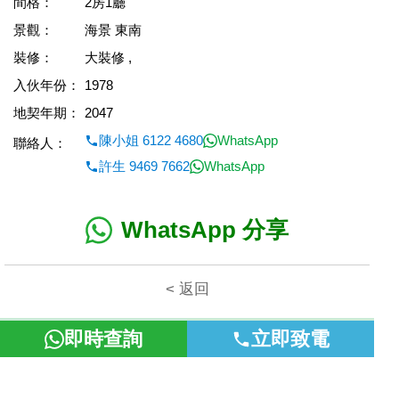
間格：
2房1廳
景觀：
海景 東南
裝修：
大裝修 ,
入伙年份：
1978
地契年期：
2047
陳小姐 6122 4680
WhatsApp
聯絡人：
許生 9469 7662
WhatsApp
WhatsApp 分享
< 返回
即時查詢
立即致電
本網頁所提供資料僅作參考用途。若因錯漏而引致任何不便或損
失，富裕地產概不負責。
©2026 富裕地產 牌照號碼 E-085154-B000 版權所有。