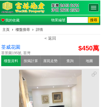
Toggle
navigati
物業編號
搜尋
我的收藏
主頁
›
樓盤搜尋
›
詳情
< 返回
荃威花園
$450萬
荃景圍195號, 荃灣
樓盤資料
按揭計算
屋苑走勢
查詢
地圖