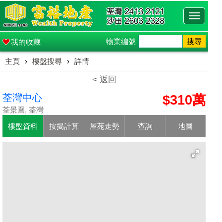
Toggle
navigati
物業編號
搜尋
我的收藏
主頁
›
樓盤搜尋
›
詳情
< 返回
荃灣中心
$310萬
荃景圍, 荃灣
樓盤資料
按揭計算
屋苑走勢
查詢
地圖