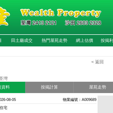
圖
田土廳成交
熱門屋苑走勢
網上估價
按揭
< 返回
園
 荃灣
盤資料
按揭計算
屋苑走勢
6-08-05
物業編號：A009689
住宅