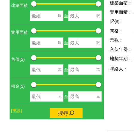
建築面積：
建築面積
實用面積：
至
呎
呎
呎價：
間格：
實用面積
景觀：
至
呎
呎
入伙年份：
地契年期：
售價($)
聯絡人：
至
萬
萬
租金($)
至
元
元
[重設]
搜尋