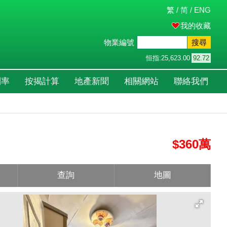
繁
/
简
/
ENG
我的收藏
物業編號
搜尋
恒指:
25,623.00
92.72
利率
按揭計算
地產新聞
相關網站
聯絡我們
$360萬
查詢
地圖