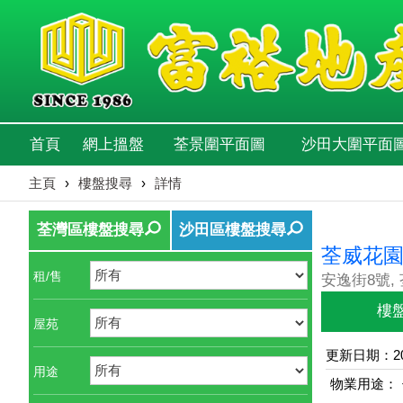
首頁
網上搵盤
荃景圍平面圖
沙田大圍平面
主頁
›
樓盤搜尋
›
詳情
荃灣區樓盤搜尋
沙田區樓盤搜尋
荃威花
租/售
安逸街8號,
樓
屋苑
更新日期：202
用途
物業用途：