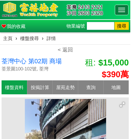
Toggle
navigati
物業編號
搜尋
我的收藏
主頁
›
樓盤搜尋
›
詳情
< 返回
荃灣中心 第02期 商場
租:
$15,000
荃景圍100-102號, 荃灣
$390萬
樓盤資料
按揭計算
屋苑走勢
查詢
地圖