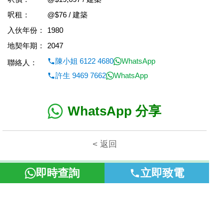
呎租：
@$76 / 建築
入伙年份：
1980
地契年期：
2047
陳小姐 6122 4680
WhatsApp
聯絡人：
許生 9469 7662
WhatsApp
WhatsApp 分享
< 返回
本網頁所提供資料僅作參考用途。若因錯漏而引致任何不便或損
即時查詢
立即致電
失，富裕地產概不負責。
©2026 富裕地產 牌照號碼 E-085154-B000 版權所有。