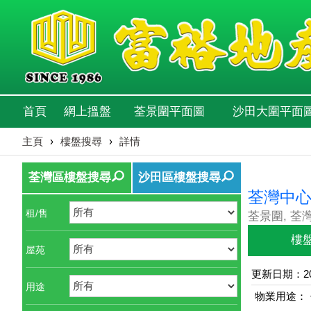
首頁
網上搵盤
荃景圍平面圖
沙田大圍平面
主頁
›
樓盤搜尋
›
詳情
荃灣區樓盤搜尋
沙田區樓盤搜尋
荃灣中心
租/售
荃景圍, 荃
樓
屋苑
更新日期：202
用途
物業用途：