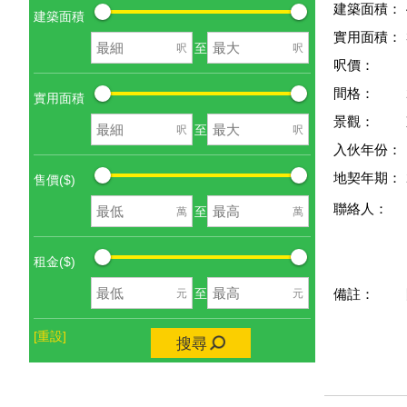
建築面積：
建築面積
實用面積：
至
呎
呎
呎價：
間格：
實用面積
景觀：
至
呎
呎
入伙年份：
地契年期：
售價($)
聯絡人：
至
萬
萬
租金($)
至
元
元
備註：
[重設]
搜尋