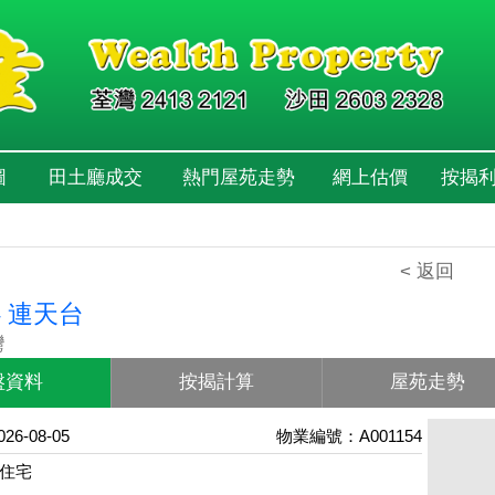
圖
田土廳成交
熱門屋苑走勢
網上估價
按揭
< 返回
 連天台
灣
盤資料
按揭計算
屋苑走勢
6-08-05
物業編號：A001154
住宅