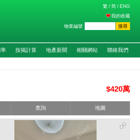
繁
/
简
/
ENG
我的收藏
物業編號
搜尋
利率
按揭計算
地產新聞
相關網站
聯絡我們
$420萬
查詢
地圖