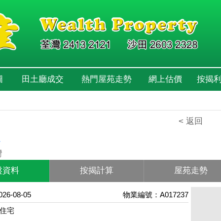
圖
田土廳成交
熱門屋苑走勢
網上估價
按揭
< 返回
心
灣
盤資料
按揭計算
屋苑走勢
6-08-05
物業編號：A017237
住宅