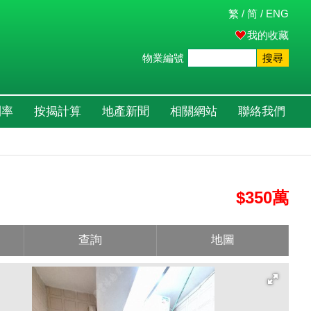
繁
/
简
/
ENG
我的收藏
物業編號
搜尋
利率
按揭計算
地產新聞
相關網站
聯絡我們
$350萬
查詢
地圖