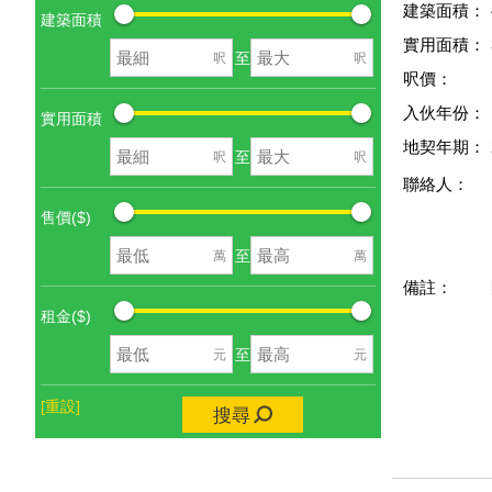
建築面積：
建築面積
實用面積：
至
呎
呎
呎價：
入伙年份：
實用面積
地契年期：
至
呎
呎
聯絡人：
售價($)
至
萬
萬
備註：
租金($)
至
元
元
[重設]
搜尋