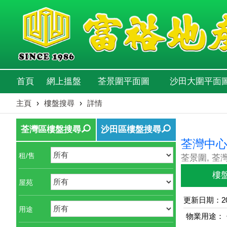
首頁
網上搵盤
荃景圍平面圖
沙田大圍平面
主頁
›
樓盤搜尋
›
詳情
荃灣區樓盤搜尋
沙田區樓盤搜尋
荃灣中
租/售
荃景圍, 荃
樓
屋苑
更新日期：202
用途
物業用途：